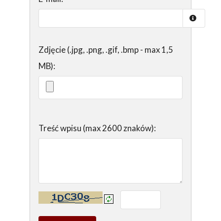
Zdjęcie (.jpg, .png, .gif, .bmp - max 1,5
MB):
Treść wpisu (max 2600 znaków):
Kontrola - wprowadź tekst z obrazka: