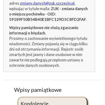
adres
zmiany.danych@zuk.szczecin.pl
,
wpisując w tytule maila:
ZUK - zmiana danych
o miejscu pochówku - OID:
59189F50B54B40E1BFC129D5C8FD2FAF
.
Wpisy pamiątkowe nie służą zgaszaniu
informacji o błędach
.
Prosimy o zachowanie wyświetlonego tytułu
wiadomości. Zmiany pojawią się w ciągu kilku
dni od otrzymania informacji. Rejestr osób
zmarłych jest jawny i dane osobowe w nim
zawarte nie podlegają przepisom ustawy o
ochronie danych osobowych.
Wpisy pamiątkowe
Kondolencje