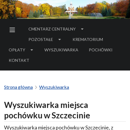
CMENTARZ CENTRALNY
MENU BOCZNE
POZOSTAŁE
KREMATORIUM
OPŁATY
WYSZUKIWARKA
POCHÓWKI
- LINK DO SERWIS
KONTAKT
Strona główna
Wyszukiwarka
Wyszukiwarka miejsca
pochówku w Szczecinie
Wyszukiwarka miejsca pochówku w Szczecinie, z