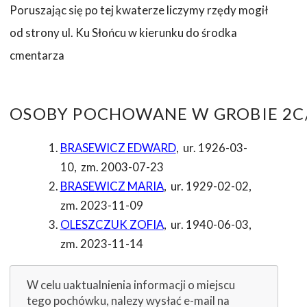
Poruszając się po tej kwaterze liczymy rzędy mogił
od strony ul. Ku Słońcu w kierunku do środka
cmentarza
OSOBY POCHOWANE W GROBIE 2C/
BRASEWICZ EDWARD
,
ur. 1926-03-
10
,
zm. 2003-07-23
BRASEWICZ MARIA
,
ur. 1929-02-02
,
zm. 2023-11-09
OLESZCZUK ZOFIA
,
ur. 1940-06-03
,
zm. 2023-11-14
W celu uaktualnienia informacji o miejscu
tego pochówku, nalezy wysłać e-mail na