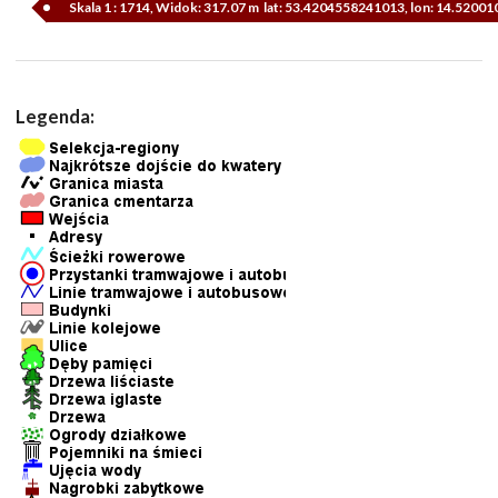
Skala 1 : 1714, Widok: 317.07 m lat: 53.4204558241013, lon: 14.5200
Legenda: