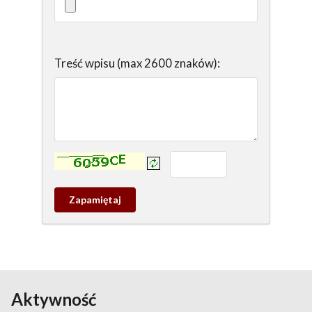
Treść wpisu (max 2600 znaków):
Kontrola - wprowadź tekst z obrazka:
Zapamietaj
wpis
pamiątkowy
Aktywność