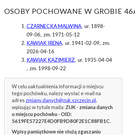
OSOBY POCHOWANE W GROBIE 46A
CZARNECKA MALWINA
,
ur. 1898-
09-06
,
zm. 1971-05-12
KAWIAK IRENA
,
ur. 1941-02-09
,
zm.
2026-04-16
KAWIAK KAZIMIERZ
,
ur. 1935-04-04
,
zm. 1998-09-22
W celu uaktualnienia informacji o miejscu
tego pochówku, nalezy wysłać e-mail na
adres
zmiany.danych@zuk.szczecin.pl
,
wpisując w tytule maila:
ZUK - zmiana danych
o miejscu pochówku - OID:
5619FE57227E4D0FB9D80F2E1C88FB1C
.
Wpisy pamiątkowe nie służą zgaszaniu