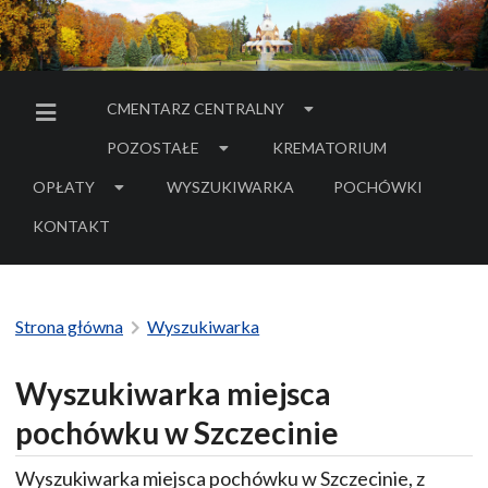
CMENTARZ CENTRALNY
MENU BOCZNE
POZOSTAŁE
KREMATORIUM
OPŁATY
WYSZUKIWARKA
POCHÓWKI
- LINK DO SERWIS
KONTAKT
Strona główna
Wyszukiwarka
Wyszukiwarka miejsca
pochówku w Szczecinie
Wyszukiwarka miejsca pochówku w Szczecinie, z