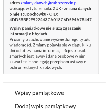
adres
zmiany.danych@zuk.szczecin.pl
,
wpisując w tytule maila:
ZUK - zmiana danych
o miejscu pochówku - OID:
4DD5BBE2F922443CA018C6D594A7B447
.
Wpisy pamiątkowe nie służą zgaszaniu
informacji o błędach
.
Prosimy o zachowanie wyświetlonego tytułu
wiadomości. Zmiany pojawią się w ciągu kilku
dni od otrzymania informacji. Rejestr osób
zmarłych jest jawny i dane osobowe w nim
zawarte nie podlegają przepisom ustawy o
ochronie danych osobowych.
Wpisy pamiątkowe
Dodaj wpis pamiątkowy