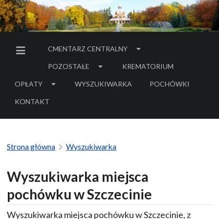
CMENTARZ CENTRALNY
MENU BOCZNE
POZOSTAŁE
KREMATORIUM
OPŁATY
WYSZUKIWARKA
POCHÓWKI
- LINK DO SERWIS
KONTAKT
Strona główna
Wyszukiwarka
Wyszukiwarka miejsca
pochówku w Szczecinie
Wyszukiwarka miejsca pochówku w Szczecinie, z