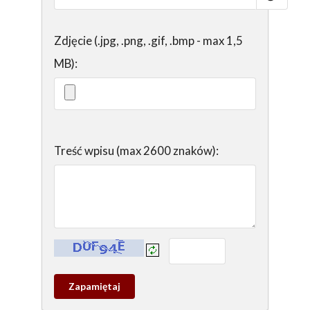
Zdjęcie (.jpg, .png, .gif, .bmp - max 1,5
MB):
Treść wpisu (max 2600 znaków):
Kontrola - wprowadź tekst z obrazka:
Zapamietaj
wpis