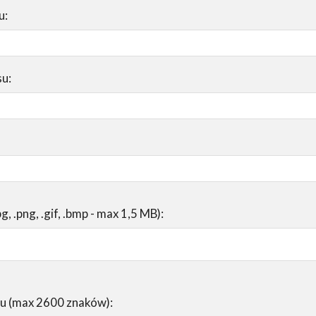
u:
su:
pg, .png, .gif, .bmp - max 1,5 MB):
su (max 2600 znaków):