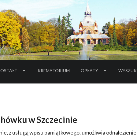
OSTAŁE
KREMATORIUM
OPŁATY
WYSZUK
hówku w Szczecinie
ie, z usługą wpisu pamiątkowego, umożliwia odnalezieni