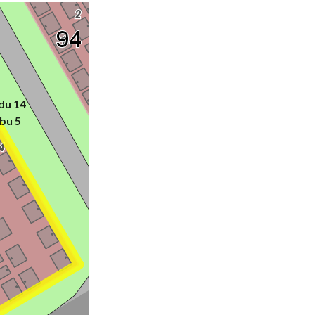
du 14
bu 5