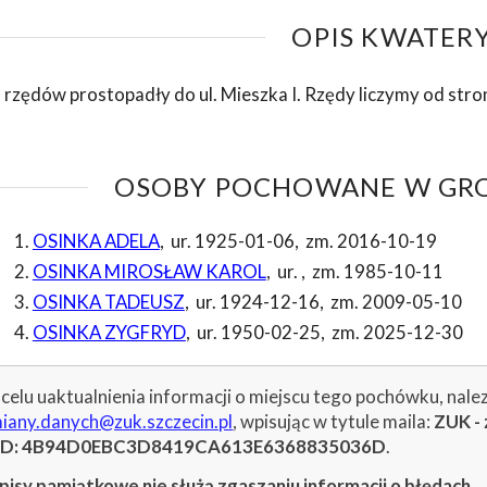
OPIS KWATERY
 rzędów prostopadły do ul. Mieszka I. Rzędy liczymy od stro
OSOBY POCHOWANE W GROB
OSINKA ADELA
,
ur. 1925-01-06
,
zm. 2016-10-19
OSINKA MIROSŁAW KAROL
,
ur.
,
zm. 1985-10-11
OSINKA TADEUSZ
,
ur. 1924-12-16
,
zm. 2009-05-10
OSINKA ZYGFRYD
,
ur. 1950-02-25
,
zm. 2025-12-30
celu uaktualnienia informacji o miejscu tego pochówku, nale
iany.danych@zuk.szczecin.pl
, wpisując w tytule maila:
ZUK - 
ID: 4B94D0EBC3D8419CA613E6368835036D
.
isy pamiątkowe nie służą zgaszaniu informacji o błędach
.