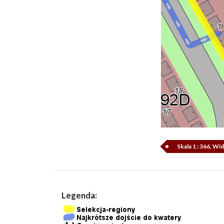
Skala 1 : 366, W
Legenda: