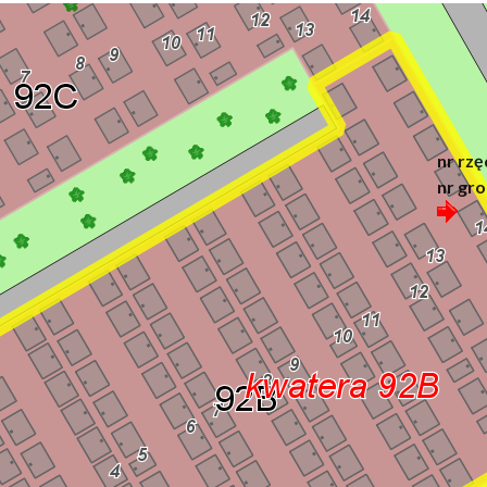
nr rzę
nr gro