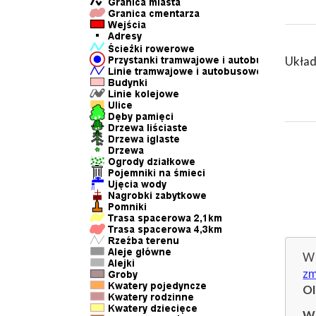
Układ
W 
zm
O
Wp