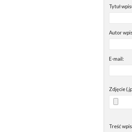
Tytuł wpis
Autor wpi
E-mail:
Zdjęcie (.j
Treść wpi