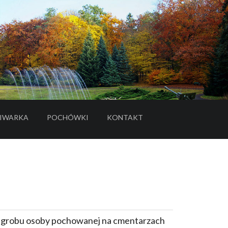
IWARKA
POCHÓWKI
KONTAKT
- LINK DO SERWISU ZEWNĘTRZNEGO
e grobu osoby pochowanej na cmentarzach