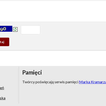
prowadź tekst z obrazka:
j
wy
Pamięci
Twórcy poświęcają serwis pamięci
Marka Kramarz
zeń
jska