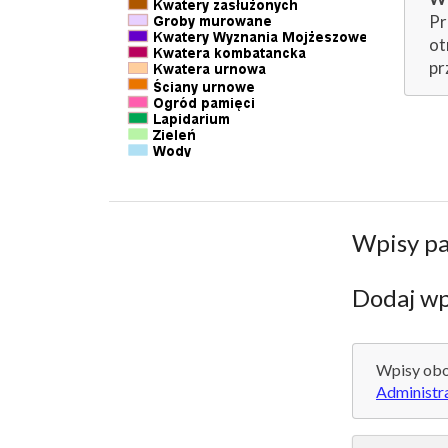
Pr
ot
pr
Wpisy p
Dodaj wp
Wpisy obo
Administr