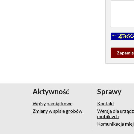
Kontrola - w
Zapamieta
wpis
pamiątko
Aktywność
Sprawy
Wpisy pamiątkowe
Kontakt
Zmiany w spisie grobów
Wersja dla urząd
mobilnych
Komunikacja mie