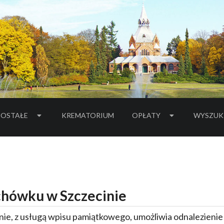
OSTAŁE
KREMATORIUM
OPŁATY
WYSZUK
hówku w Szczecinie
ie, z usługą wpisu pamiątkowego, umożliwia odnalezieni