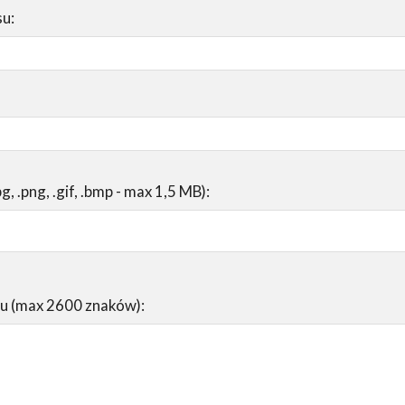
su:
pg, .png, .gif, .bmp - max 1,5 MB):
su (max 2600 znaków):