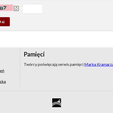
prowadź tekst z obrazka:
j
wy
Pamięci
Twórcy poświęcają serwis pamięci
Marka Kramarz
zeń
jska