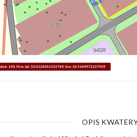
Widok: 190.74 m lat: 53.4124051552749, lon: 14.5149972237959
OPIS KWATERY