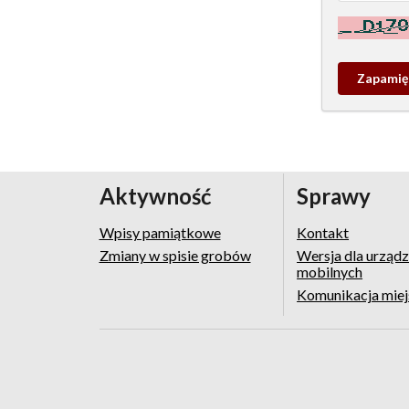
Kontrola - w
Zapamieta
wpis
pamiątko
Aktywność
Sprawy
Wpisy pamiątkowe
Kontakt
Zmiany w spisie grobów
Wersja dla urząd
mobilnych
Komunikacja mie