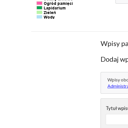
Wpisy p
Dodaj wp
Wpisy obo
Administr
Tytuł wpis