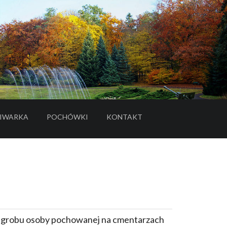
IWARKA
POCHÓWKI
KONTAKT
- LINK DO SERWISU ZEWNĘTRZNEGO
e grobu osoby pochowanej na cmentarzach