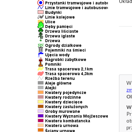
Układ
W 
zm
O
Wp
Pr
ot
pr