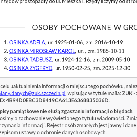
 rzędów prostopadły do ul. Mieszka I. Rzędy liczymy od stro
OSOBY POCHOWANE W GROB
OSINKA ADELA
,
ur. 1925-01-06
,
zm. 2016-10-19
OSINKA MIROSŁAW KAROL
,
ur.
,
zm. 1985-10-11
OSINKA TADEUSZ
,
ur. 1924-12-16
,
zm. 2009-05-10
OSINKA ZYGFRYD
,
ur. 1950-02-25
,
zm. 2025-12-30
celu uaktualnienia informacji o miejscu tego pochówku, nale
iany.danych@zuk.szczecin.pl
, wpisując w tytule maila:
ZUK - 
ID: 4B94D0EBC3D8419CA613E6368835036D
.
isy pamiątkowe nie służą zgaszaniu informacji o błędach
.
osimy o zachowanie wyświetlonego tytułu wiadomości. Zmiany
rzymania informacji. Rejestr osób zmarłych jest jawny i dan
zepisom ustawy o ochronie danych osobowych.