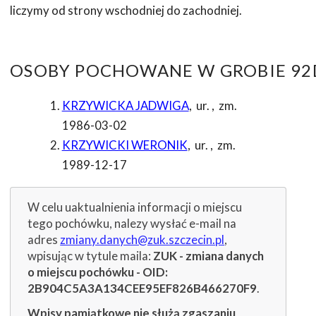
liczymy od strony wschodniej do zachodniej.
OSOBY POCHOWANE W GROBIE 92D
KRZYWICKA JADWIGA
,
ur.
,
zm.
1986-03-02
KRZYWICKI WERONIK
,
ur.
,
zm.
1989-12-17
W celu uaktualnienia informacji o miejscu
tego pochówku, nalezy wysłać e-mail na
adres
zmiany.danych@zuk.szczecin.pl
,
wpisując w tytule maila:
ZUK - zmiana danych
o miejscu pochówku - OID:
2B904C5A3A134CEE95EF826B466270F9
.
Wpisy pamiątkowe nie służą zgaszaniu