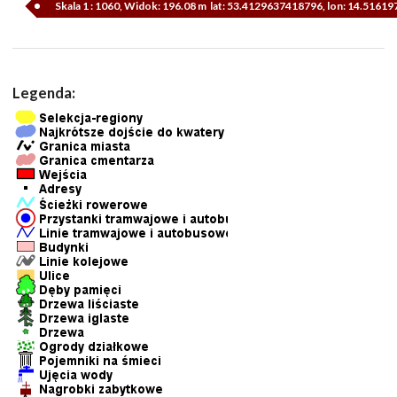
Skala 1 : 1060, Widok: 196.08 m lat: 53.4129637418796, lon: 14.5161
Legenda: