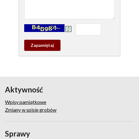
Kontrola - wprowadź tekst z obrazka:
Zapamietaj
wpis
pamiątkowy
Aktywność
Wpisy pamiątkowe
Zmiany w spisie grobów
Sprawy