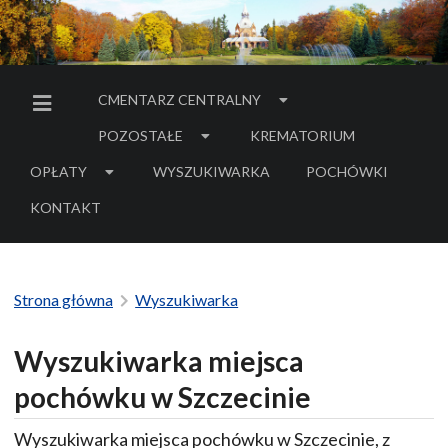
CMENTARZ CENTRALNY
MENU BOCZNE
POZOSTAŁE
KREMATORIUM
OPŁATY
WYSZUKIWARKA
POCHÓWKI
- LINK DO SERWIS
KONTAKT
Strona główna
Wyszukiwarka
Wyszukiwarka miejsca
pochówku w Szczecinie
Wyszukiwarka miejsca pochówku w Szczecinie, z