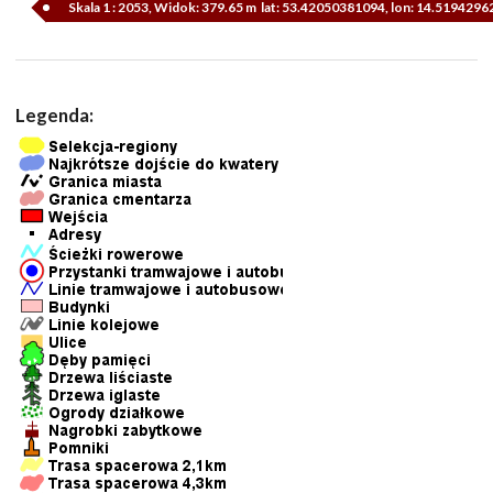
Skala 1 : 2053, Widok: 379.65 m lat: 53.42050381094, lon: 14.519429
Legenda: