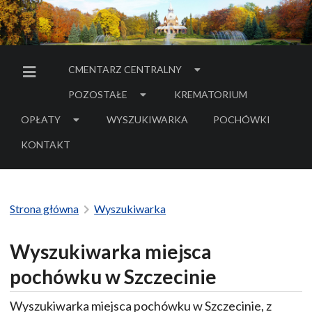
CMENTARZ CENTRALNY
MENU BOCZNE
POZOSTAŁE
KREMATORIUM
OPŁATY
WYSZUKIWARKA
POCHÓWKI
- LINK DO SERWIS
KONTAKT
Strona główna
Wyszukiwarka
Wyszukiwarka miejsca
pochówku w Szczecinie
Wyszukiwarka miejsca pochówku w Szczecinie, z