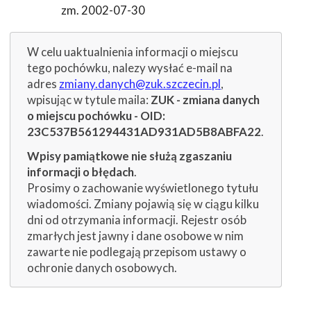
zm. 2002-07-30
W celu uaktualnienia informacji o miejscu
tego pochówku, nalezy wysłać e-mail na
adres
zmiany.danych@zuk.szczecin.pl
,
wpisując w tytule maila:
ZUK - zmiana danych
o miejscu pochówku - OID:
23C537B561294431AD931AD5B8ABFA22
.
Wpisy pamiątkowe nie służą zgaszaniu
informacji o błędach
.
Prosimy o zachowanie wyświetlonego tytułu
wiadomości. Zmiany pojawią się w ciągu kilku
dni od otrzymania informacji. Rejestr osób
zmarłych jest jawny i dane osobowe w nim
zawarte nie podlegają przepisom ustawy o
ochronie danych osobowych.