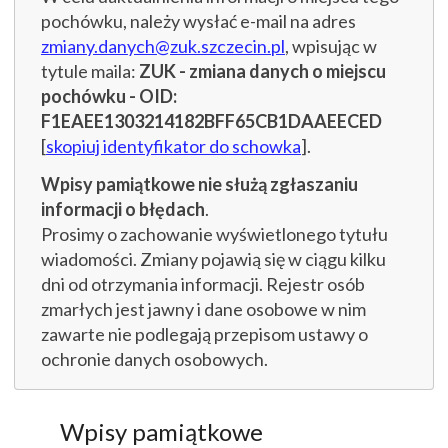
pochówku, należy wysłać e-mail na adres
zmiany.danych@zuk.szczecin.pl
, wpisując w
tytule maila:
ZUK - zmiana danych o miejscu
pochówku - OID:
F1EAEE1303214182BFF65CB1DAAEECED
[
skopiuj identyfikator do schowka
].
Wpisy pamiątkowe nie służą zgłaszaniu
informacji o błędach
.
Prosimy o zachowanie wyświetlonego tytułu
wiadomości. Zmiany pojawią się w ciągu kilku
dni od otrzymania informacji. Rejestr osób
zmarłych jest jawny i dane osobowe w nim
zawarte nie podlegają przepisom ustawy o
ochronie danych osobowych.
Wpisy pamiątkowe