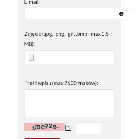
E-mail:
Zdjęcie (.jpg, .png, .gif, .bmp - max 1,5
MB):
Treść wpisu (max 2600 znaków):
Kontrola - wprowadź tekst z obrazka: