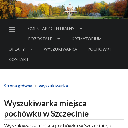
CMENTARZ CENTRALNY
MENU BOCZNE
POZOSTAŁE
KREMATORIUM
OPŁATY
WYSZUKIWARKA
POCHÓWKI
- LINK DO SERWIS
KONTAKT
Strona główna
Wyszukiwarka
Wyszukiwarka miejsca
pochówku w Szczecinie
Wyszukiwarka miejsca pochówku w Szczecinie, z