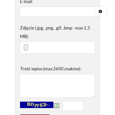
E-mail:
Zdjęcie (.jpg, .png, .gif, .bmp - max 1,5
MB):
Treść wpisu (max 2600 znaków):
Kontrola - wprowadź tekst z obrazka: