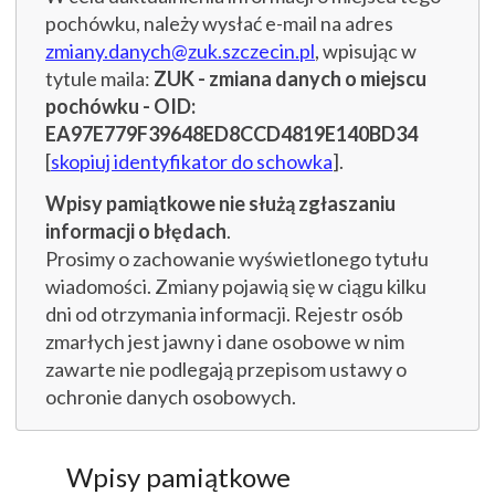
pochówku, należy wysłać e-mail na adres
zmiany.danych@zuk.szczecin.pl
, wpisując w
tytule maila:
ZUK - zmiana danych o miejscu
pochówku - OID:
EA97E779F39648ED8CCD4819E140BD34
[
skopiuj identyfikator do schowka
].
Wpisy pamiątkowe nie służą zgłaszaniu
informacji o błędach
.
Prosimy o zachowanie wyświetlonego tytułu
wiadomości. Zmiany pojawią się w ciągu kilku
dni od otrzymania informacji. Rejestr osób
zmarłych jest jawny i dane osobowe w nim
zawarte nie podlegają przepisom ustawy o
ochronie danych osobowych.
Wpisy pamiątkowe