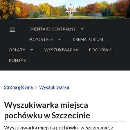
CMENTARZ CENTRALNY
MENU BOCZNE
POZOSTAŁE
KREMATORIUM
OPŁATY
WYSZUKIWARKA
POCHÓWKI
- LINK DO SERWIS
KONTAKT
Strona główna
Wyszukiwarka
Wyszukiwarka miejsca
pochówku w Szczecinie
Wyszukiwarka miejsca pochówku w Szczecinie, z