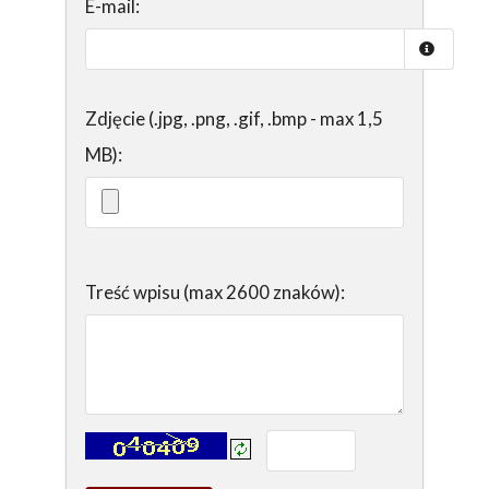
E-mail:
Zdjęcie (.jpg, .png, .gif, .bmp - max 1,5
MB):
Treść wpisu (max 2600 znaków):
Kontrola - wprowadź tekst z obrazka: