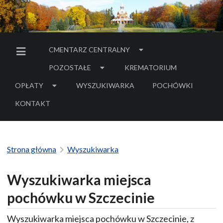
CMENTARZ CENTRALNY
MENU BOCZNE
POZOSTAŁE
KREMATORIUM
OPŁATY
WYSZUKIWARKA
POCHÓWKI
- LINK DO SERWIS
KONTAKT
Strona główna
Wyszukiwarka
Wyszukiwarka miejsca
pochówku w Szczecinie
Wyszukiwarka miejsca pochówku w Szczecinie, z