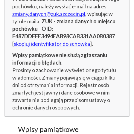
pochówku, należy wysłać e-mail na adres
zmiany.danych@zuk.szczecin.pl
, wpisując w
tytule maila:
ZUK - zmiana danych o miejscu
pochówku - OID:
E487DDFFE3494EAB98CAB331AA0B0387
[
skopiuj identyfikator do schowka
].
Wpisy pamiątkowe nie służą zgłaszaniu
informacji o błędach
.
Prosimy o zachowanie wyświetlonego tytułu
wiadomości. Zmiany pojawią się w ciągu kilku
dni od otrzymania informacji. Rejestr osób
zmarłych jest jawny i dane osobowe w nim
zawarte nie podlegają przepisom ustawy o
ochronie danych osobowych.
Wpisy pamiątkowe