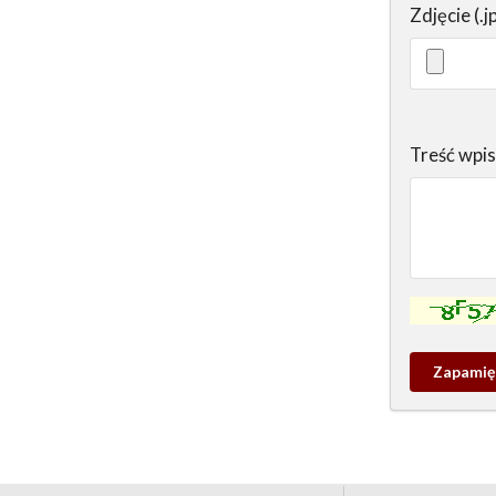
Zdjęcie (.j
Treść wpi
Kontrola - w
Zapamieta
wpis
pamiątko