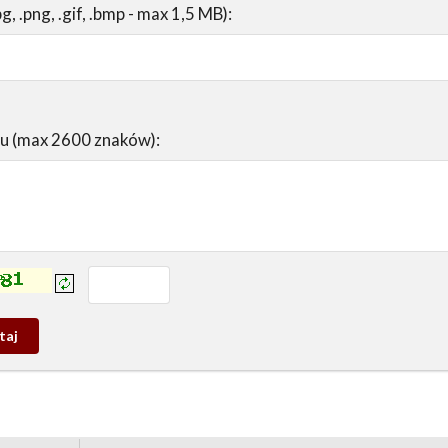
pg, .png, .gif, .bmp - max 1,5 MB):
su (max 2600 znaków):
prowadź tekst z obrazka:
j
wy