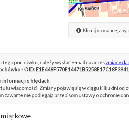
Kliknij na mapce, aby 
cu tego pochówku, należy wysłać e-mail na adres
zmiany.da
u pochówku - OID: E1E448F570E14471B5258E17C18F3941
 informacji o błędach
.
łu wiadomości. Zmiany pojawią się w ciągu kilku dni od o
im zawarte nie podlegają przepisom ustawy o ochronie d
amiątkowe