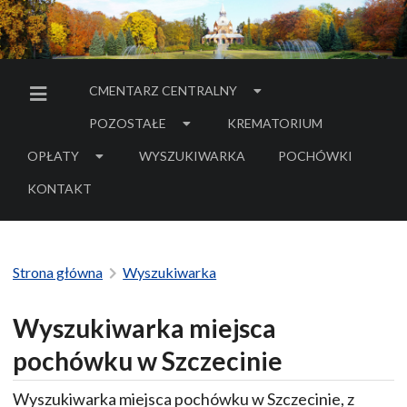
CMENTARZ CENTRALNY
MENU BOCZNE
POZOSTAŁE
KREMATORIUM
OPŁATY
WYSZUKIWARKA
POCHÓWKI
- LINK DO SERWIS
KONTAKT
Strona główna
Wyszukiwarka
Wyszukiwarka miejsca
pochówku w Szczecinie
Wyszukiwarka miejsca pochówku w Szczecinie, z