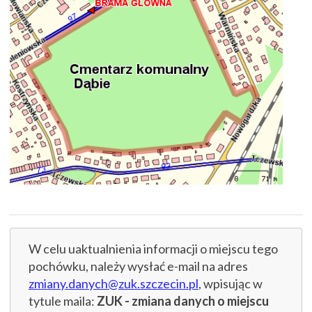
W celu uaktualnienia informacji o miejscu tego
pochówku, należy wysłać e-mail na adres
zmiany.danych@zuk.szczecin.pl
, wpisując w
tytule maila:
ZUK - zmiana danych o miejscu