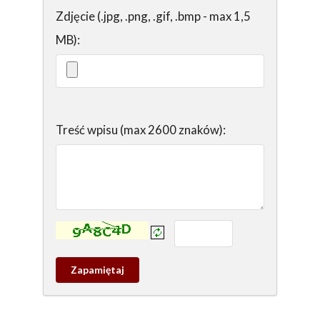
Zdjęcie (.jpg, .png, .gif, .bmp - max 1,5
MB):
Treść wpisu (max 2600 znaków):
Kontrola - wprowadź tekst z obrazka:
Zapamietaj
wpis
pamiątkowy