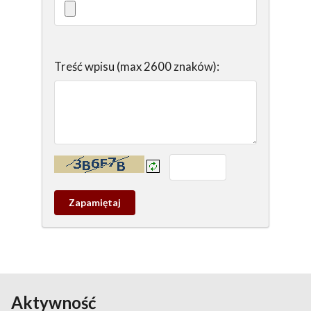
Treść wpisu (max 2600 znaków):
Kontrola - wprowadź tekst z obrazka:
Zapamietaj
wpis
pamiątkowy
Aktywność