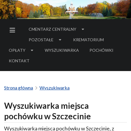
CMENTARZ CENTRALNY
MENU BOCZNE
POZOSTAŁE
KREMATORIUM
OPŁATY
WYSZUKIWARKA
POCHÓWKI
- LINK DO SERWIS
KONTAKT
Strona główna
Wyszukiwarka
Wyszukiwarka miejsca
pochówku w Szczecinie
Wyszukiwarka miejsca pochówku w Szczecinie, z