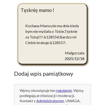
Tęsknię mamo !
Kochana Mamo,nie ma dnia kiedy
bym nie myślała o Tobie,Tęsknie
za Tobą!!!! &128554;Bardzo mi
Ciebie brakuje &128557;
Małgorzata
2025/12/18
Dodaj wpis pamiątkowy
Wpisy obowiązuje ten
regulamin
. Wpisy
podlegają archiwizacji i moderacji.
Kontakt z
Administratorem
. UWAGA,