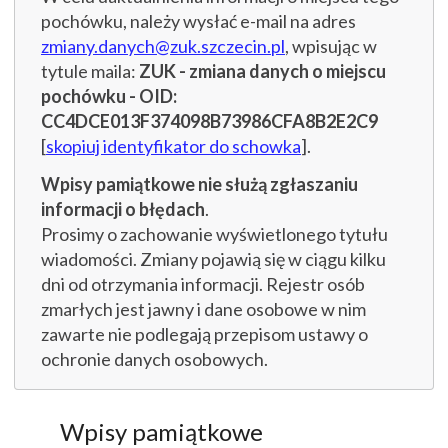
pochówku, należy wysłać e-mail na adres
zmiany.danych@zuk.szczecin.pl
, wpisując w
tytule maila:
ZUK - zmiana danych o miejscu
pochówku - OID:
CC4DCE013F374098B73986CFA8B2E2C9
[
skopiuj identyfikator do schowka
].
Wpisy pamiątkowe nie służą zgłaszaniu
informacji o błędach
.
Prosimy o zachowanie wyświetlonego tytułu
wiadomości. Zmiany pojawią się w ciągu kilku
dni od otrzymania informacji. Rejestr osób
zmarłych jest jawny i dane osobowe w nim
zawarte nie podlegają przepisom ustawy o
ochronie danych osobowych.
Wpisy pamiątkowe