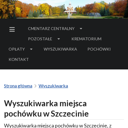
CMENTARZ CENTRALNY
MENU BOCZNE
POZOSTAŁE
KREMATORIUM
OPŁATY
WYSZUKIWARKA
POCHÓWKI
- LINK DO SERWIS
KONTAKT
Strona główna
Wyszukiwarka
Wyszukiwarka miejsca
pochówku w Szczecinie
Wyszukiwarka miejsca pochówku w Szczecinie, z