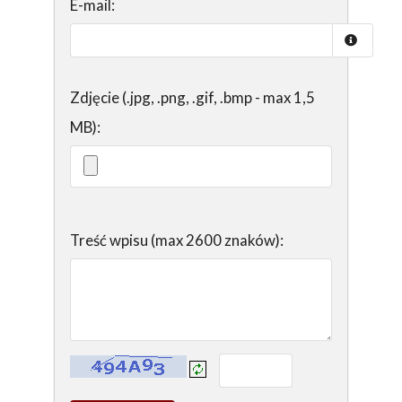
E-mail:
Zdjęcie (.jpg, .png, .gif, .bmp - max 1,5
MB):
Treść wpisu (max 2600 znaków):
Kontrola - wprowadź tekst z obrazka: