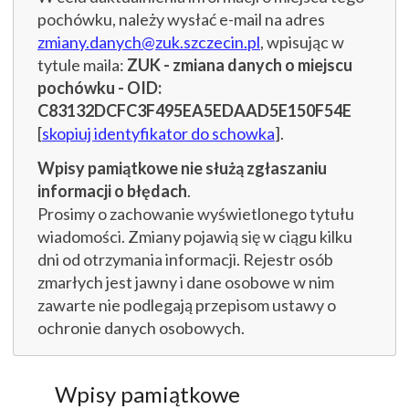
pochówku, należy wysłać e-mail na adres
zmiany.danych@zuk.szczecin.pl
, wpisując w
tytule maila:
ZUK - zmiana danych o miejscu
pochówku - OID:
C83132DCFC3F495EA5EDAAD5E150F54E
[
skopiuj identyfikator do schowka
].
Wpisy pamiątkowe nie służą zgłaszaniu
informacji o błędach
.
Prosimy o zachowanie wyświetlonego tytułu
wiadomości. Zmiany pojawią się w ciągu kilku
dni od otrzymania informacji. Rejestr osób
zmarłych jest jawny i dane osobowe w nim
zawarte nie podlegają przepisom ustawy o
ochronie danych osobowych.
Wpisy pamiątkowe