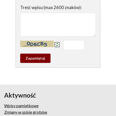
Treść wpisu (max 2600 znaków):
Kontrola - wprowadź tekst z obrazka:
Zapamietaj
wpis
pamiątkowy
Aktywność
Wpisy pamiątkowe
Zmiany w spisie grobów