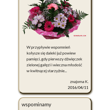
W przypływie wspomnień
kołysze się daleki już powiew
pamięci, gdy pierwszy dźwięczek
zielonej gałęzi i wieczna młodość
w kwitnącej starzyźnie...
znajoma K.
2016/04/11
wspominamy