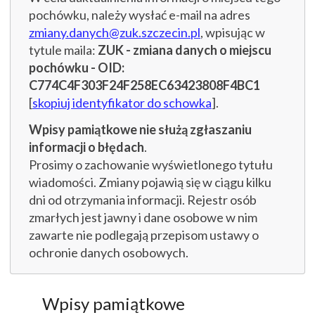
pochówku, należy wysłać e-mail na adres
zmiany.danych@zuk.szczecin.pl
, wpisując w
tytule maila:
ZUK - zmiana danych o miejscu
pochówku - OID:
C774C4F303F24F258EC63423808F4BC1
[
skopiuj identyfikator do schowka
].
Wpisy pamiątkowe nie służą zgłaszaniu
informacji o błędach
.
Prosimy o zachowanie wyświetlonego tytułu
wiadomości. Zmiany pojawią się w ciągu kilku
dni od otrzymania informacji. Rejestr osób
zmarłych jest jawny i dane osobowe w nim
zawarte nie podlegają przepisom ustawy o
ochronie danych osobowych.
Wpisy pamiątkowe