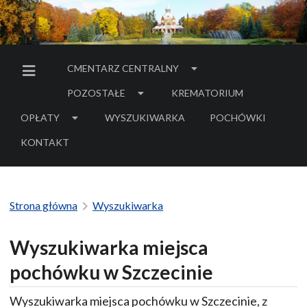
CMENTARZ CENTRALNY
MENU BOCZNE
POZOSTAŁE
KREMATORIUM
OPŁATY
WYSZUKIWARKA
POCHÓWKI
- LINK DO SERWIS
KONTAKT
Strona główna
Wyszukiwarka
Wyszukiwarka miejsca
pochówku w Szczecinie
Wyszukiwarka miejsca pochówku w Szczecinie, z