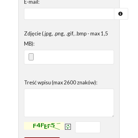
E-mail:
Zdjęcie (.jpg, .png, .gif, .bmp - max 1,5
MB):
Treść wpisu (max 2600 znaków):
Kontrola - wprowadź tekst z obrazka: