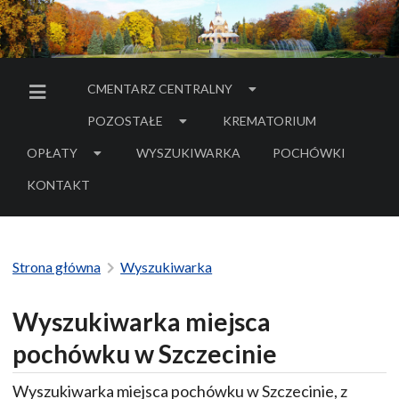
CMENTARZ CENTRALNY
MENU BOCZNE
POZOSTAŁE
KREMATORIUM
OPŁATY
WYSZUKIWARKA
POCHÓWKI
- LINK DO SERWIS
KONTAKT
Strona główna
Wyszukiwarka
Wyszukiwarka miejsca
pochówku w Szczecinie
Wyszukiwarka miejsca pochówku w Szczecinie, z