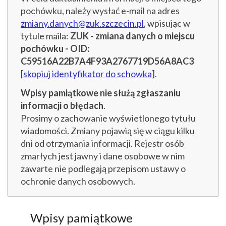
pochówku, należy wysłać e-mail na adres
zmiany.danych@zuk.szczecin.pl
, wpisując w
tytule maila:
ZUK - zmiana danych o miejscu
pochówku - OID:
C59516A22B7A4F93A2767719D56A8AC3
[
skopiuj identyfikator do schowka
].
Wpisy pamiątkowe nie służą zgłaszaniu
informacji o błędach
.
Prosimy o zachowanie wyświetlonego tytułu
wiadomości. Zmiany pojawią się w ciągu kilku
dni od otrzymania informacji. Rejestr osób
zmarłych jest jawny i dane osobowe w nim
zawarte nie podlegają przepisom ustawy o
ochronie danych osobowych.
Wpisy pamiątkowe