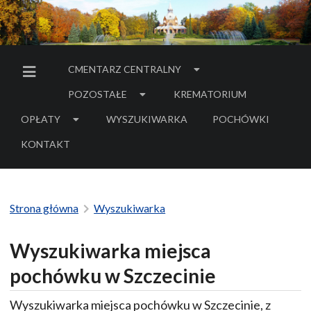
CMENTARZ CENTRALNY
MENU BOCZNE
POZOSTAŁE
KREMATORIUM
OPŁATY
WYSZUKIWARKA
POCHÓWKI
- LINK DO SERWIS
KONTAKT
Strona główna
Wyszukiwarka
Wyszukiwarka miejsca
pochówku w Szczecinie
Wyszukiwarka miejsca pochówku w Szczecinie, z