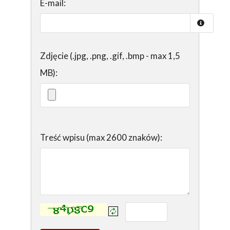
E-mail:
Zdjęcie (.jpg, .png, .gif, .bmp - max 1,5
MB):
Treść wpisu (max 2600 znaków):
Kontrola - wprowadź tekst z obrazka: