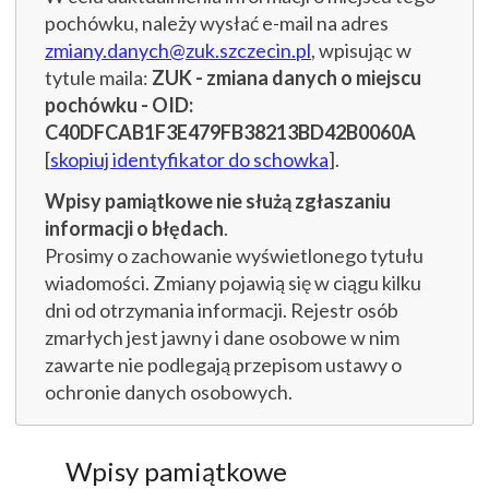
pochówku, należy wysłać e-mail na adres
zmiany.danych@zuk.szczecin.pl
, wpisując w
tytule maila:
ZUK - zmiana danych o miejscu
pochówku - OID:
C40DFCAB1F3E479FB38213BD42B0060A
[
skopiuj identyfikator do schowka
].
Wpisy pamiątkowe nie służą zgłaszaniu
informacji o błędach
.
Prosimy o zachowanie wyświetlonego tytułu
wiadomości. Zmiany pojawią się w ciągu kilku
dni od otrzymania informacji. Rejestr osób
zmarłych jest jawny i dane osobowe w nim
zawarte nie podlegają przepisom ustawy o
ochronie danych osobowych.
Wpisy pamiątkowe