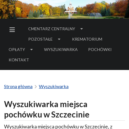
CMENTARZ CENTRALNY
MENU BOCZNE
POZOSTAŁE
KREMATORIUM
OPŁATY
WYSZUKIWARKA
POCHÓWKI
- LINK DO SERWIS
KONTAKT
Strona główna
Wyszukiwarka
Wyszukiwarka miejsca
pochówku w Szczecinie
Wyszukiwarka miejsca pochówku w Szczecinie, z