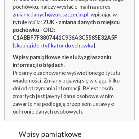
pochówku, należy wysłać e-mail na adres
zmiany.danych@zuk.szczecin.pl
, wpisując w
tytule maila:
ZUK - zmiana danych o miejscu
pochówku - OID:
C1ABBF7F3807441C936A3C5585E32A5F
[
skopiuj identyfikator do schowka
].
Wpisy pamiątkowe nie służą zgłaszaniu
informacji o błędach
.
Prosimy o zachowanie wyświetlonego tytułu
wiadomości. Zmiany pojawią się w ciągu kilku
dni od otrzymania informacji. Rejestr osób
zmarłych jest jawny i dane osobowe w nim
zawarte nie podlegają przepisom ustawy o
ochronie danych osobowych.
Wpisy pamiątkowe