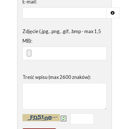
E-mail:
Zdjęcie (.jpg, .png, .gif, .bmp - max 1,5
MB):
Treść wpisu (max 2600 znaków):
Kontrola - wprowadź tekst z obrazka: