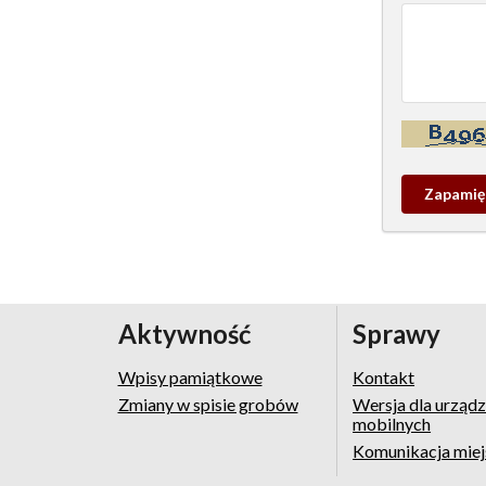
Kontrola - w
Zapamieta
wpis
pamiątko
Aktywność
Sprawy
Wpisy pamiątkowe
Kontakt
Zmiany w spisie grobów
Wersja dla urząd
mobilnych
Komunikacja mie