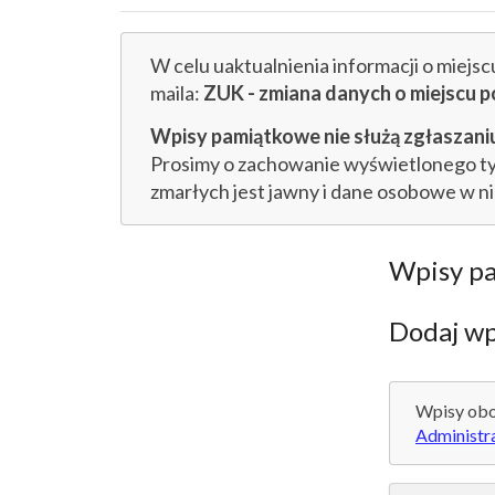
W celu uaktualnienia informacji o miejs
maila:
ZUK - zmiana danych o miejsc
Wpisy pamiątkowe nie służą zgłaszaniu
Prosimy o zachowanie wyświetlonego tytu
zmarłych jest jawny i dane osobowe w n
Wpisy p
Dodaj wp
Wpisy obo
Administr