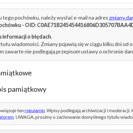
cu tego pochówku, należy wysłać e-mail na adres
zmiany.da
u pochówku - OID: C0AE71B245454416806D305707BAA4
 informacji o błędach
.
łu wiadomości. Zmiany pojawią się w ciągu kilku dni od o
im zawarte nie podlegają przepisom ustawy o ochronie d
amiątkowe
is pamiątkowy
wiązuje ten
regulamin
. Wpisy podlegają archiwizacji i moderacji.
atorem
. UWAGA, prosimy o zachowanie domyślnego tytułu wiado