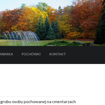
IWARKA
POCHÓWKI
KONTAKT
- LINK DO SERWISU ZEWNĘTRZNEGO
e grobu osoby pochowanej na cmentarzach