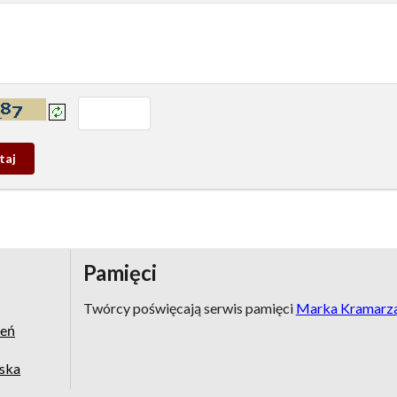
prowadź tekst z obrazka:
j
wy
Pamięci
Twórcy poświęcają serwis pamięci
Marka Kramarz
zeń
jska