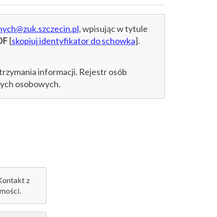
nych@zuk.szczecin.pl
, wpisując w tytule
DF
[
skopiuj identyfikator do schowka
].
trzymania informacji. Rejestr osób
anych osobowych.
 Kontakt z
mości.