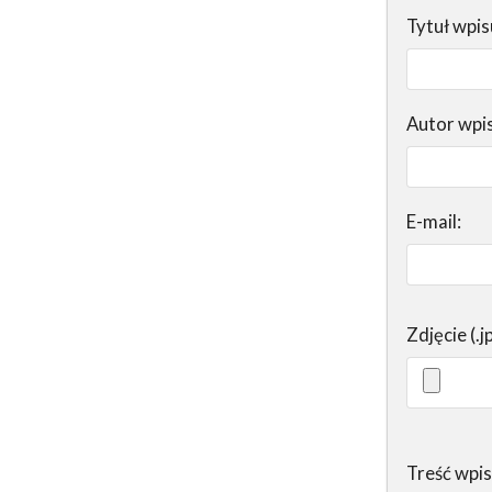
Tytuł wpis
Autor wpi
E-mail:
Zdjęcie (.j
Treść wpi