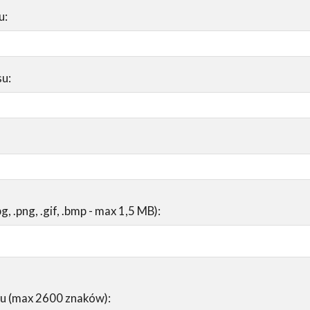
u:
su:
pg, .png, .gif, .bmp - max 1,5 MB):
su (max 2600 znaków):