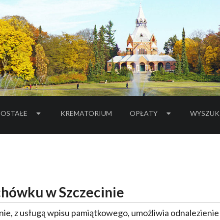
OSTAŁE
KREMATORIUM
OPŁATY
WYSZUK
hówku w Szczecinie
ie, z usługą wpisu pamiątkowego, umożliwia odnalezieni