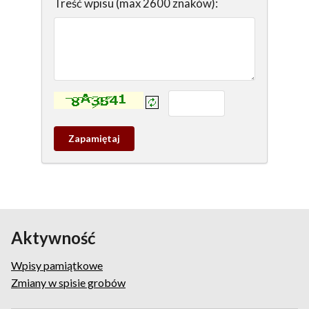
Treść wpisu (max 2600 znaków):
Kontrola - wprowadź tekst z obrazka:
Zapamietaj
wpis
pamiątkowy
Aktywność
Wpisy pamiątkowe
Zmiany w spisie grobów