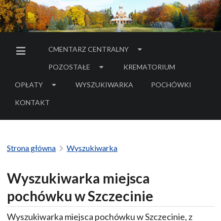
CMENTARZ CENTRALNY
MENU BOCZNE
POZOSTAŁE
KREMATORIUM
OPŁATY
WYSZUKIWARKA
POCHÓWKI
- LINK DO SERWIS
KONTAKT
Strona główna
Wyszukiwarka
Wyszukiwarka miejsca
pochówku w Szczecinie
Wyszukiwarka miejsca pochówku w Szczecinie, z