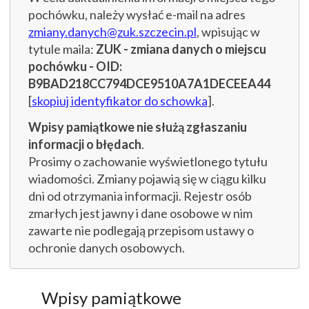
pochówku, należy wysłać e-mail na adres
zmiany.danych@zuk.szczecin.pl
, wpisując w
tytule maila:
ZUK - zmiana danych o miejscu
pochówku - OID:
B9BAD218CC794DCE9510A7A1DECEEA44
[
skopiuj identyfikator do schowka
].
Wpisy pamiątkowe nie służą zgłaszaniu
informacji o błędach
.
Prosimy o zachowanie wyświetlonego tytułu
wiadomości. Zmiany pojawią się w ciągu kilku
dni od otrzymania informacji. Rejestr osób
zmarłych jest jawny i dane osobowe w nim
zawarte nie podlegają przepisom ustawy o
ochronie danych osobowych.
Wpisy pamiątkowe