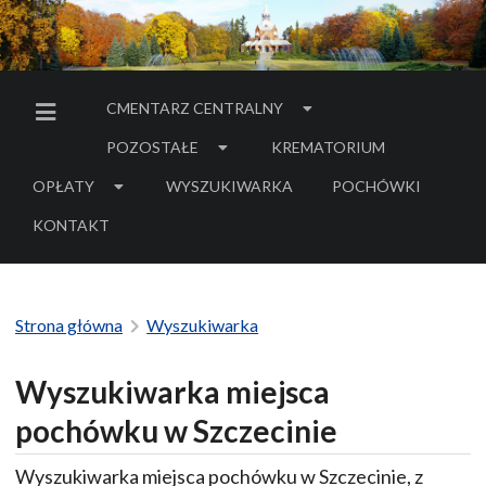
CMENTARZ CENTRALNY
MENU BOCZNE
POZOSTAŁE
KREMATORIUM
OPŁATY
WYSZUKIWARKA
POCHÓWKI
- LINK DO SERWIS
KONTAKT
Strona główna
Wyszukiwarka
Wyszukiwarka miejsca
pochówku w Szczecinie
Wyszukiwarka miejsca pochówku w Szczecinie, z