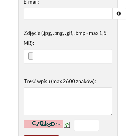
E-mail:
Zdjęcie (.jpg, .png, .gif, .bmp - max 1,5
MB):
Treść wpisu (max 2600 znaków):
Kontrola - wprowadź tekst z obrazka: