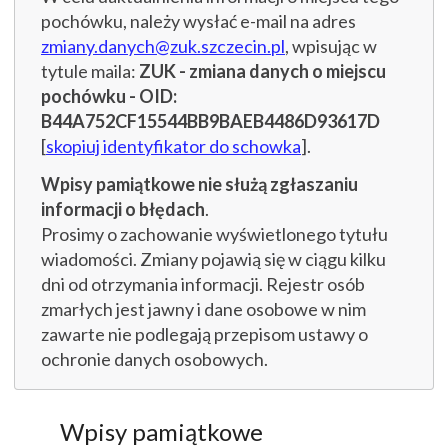
pochówku, należy wysłać e-mail na adres
zmiany.danych@zuk.szczecin.pl
, wpisując w
tytule maila:
ZUK - zmiana danych o miejscu
pochówku - OID:
B44A752CF15544BB9BAEB4486D93617D
[
skopiuj identyfikator do schowka
].
Wpisy pamiątkowe nie służą zgłaszaniu
informacji o błędach
.
Prosimy o zachowanie wyświetlonego tytułu
wiadomości. Zmiany pojawią się w ciągu kilku
dni od otrzymania informacji. Rejestr osób
zmarłych jest jawny i dane osobowe w nim
zawarte nie podlegają przepisom ustawy o
ochronie danych osobowych.
Wpisy pamiątkowe