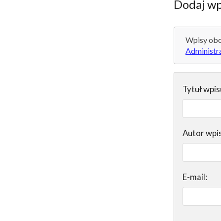
Dodaj wp
Wpisy obo
Administr
Tytuł wpis
Autor wpi
E-mail: