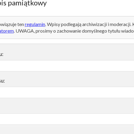
is pamiątkowy
wiązuje ten
regulamin
. Wpisy podlegają archiwizacji i moderacji.
atorem
. UWAGA, prosimy o zachowanie domyślnego tytułu wiado
u:
su: