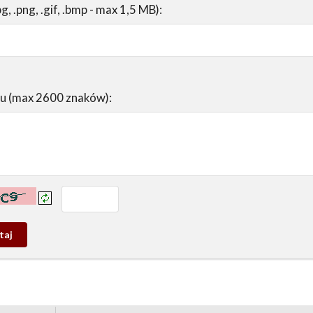
pg, .png, .gif, .bmp - max 1,5 MB):
su (max 2600 znaków):
prowadź tekst z obrazka:
j
wy