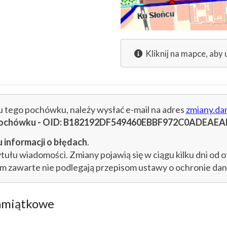
Kliknij na mapce, aby 
cu tego pochówku, należy wysłać e-mail na adres
zmiany.da
u pochówku - OID: B182192DF549460EBBF972C0ADEAEA
 informacji o błędach
.
łu wiadomości. Zmiany pojawią się w ciągu kilku dni od o
im zawarte nie podlegają przepisom ustawy o ochronie d
amiątkowe