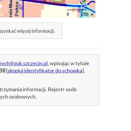
uzyskać więcej informacji.
nych@zuk.szczecin.pl
, wpisując w tytule
B8
[
skopiuj identyfikator do schowka
].
trzymania informacji. Rejestr osób
anych osobowych.