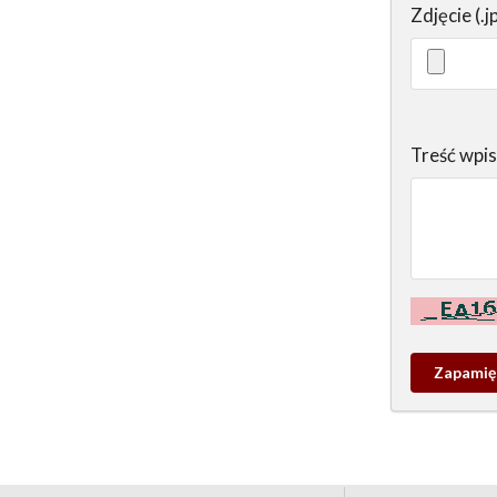
Zdjęcie (.j
Treść wpi
Kontrola - w
Zapamieta
wpis
pamiątko