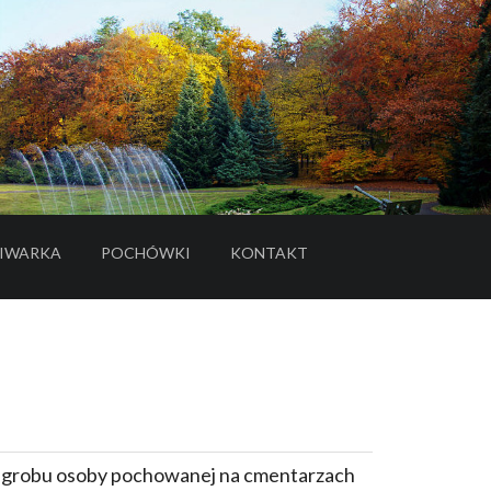
IWARKA
POCHÓWKI
KONTAKT
- LINK DO SERWISU ZEWNĘTRZNEGO
e grobu osoby pochowanej na cmentarzach