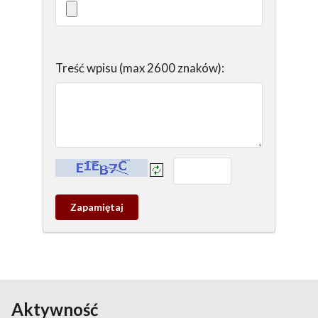
Treść wpisu (max 2600 znaków):
Kontrola - wprowadź tekst z obrazka:
Zapamietaj
wpis
pamiątkowy
Aktywność