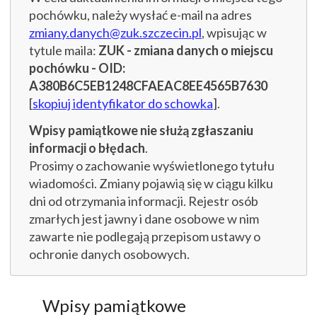
pochówku, należy wysłać e-mail na adres
zmiany.danych@zuk.szczecin.pl
, wpisując w
tytule maila:
ZUK - zmiana danych o miejscu
pochówku - OID:
A380B6C5EB1248CFAEAC8EE4565B7630
[
skopiuj identyfikator do schowka
].
Wpisy pamiątkowe nie służą zgłaszaniu
informacji o błędach
.
Prosimy o zachowanie wyświetlonego tytułu
wiadomości. Zmiany pojawią się w ciągu kilku
dni od otrzymania informacji. Rejestr osób
zmarłych jest jawny i dane osobowe w nim
zawarte nie podlegają przepisom ustawy o
ochronie danych osobowych.
Wpisy pamiątkowe