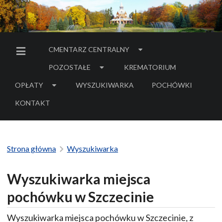
CMENTARZ CENTRALNY
MENU BOCZNE
POZOSTAŁE
KREMATORIUM
OPŁATY
WYSZUKIWARKA
POCHÓWKI
- LINK DO SERWIS
KONTAKT
Strona główna
Wyszukiwarka
Wyszukiwarka miejsca
pochówku w Szczecinie
Wyszukiwarka miejsca pochówku w Szczecinie, z