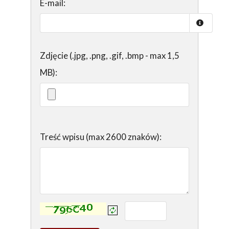
E-mail:
Zdjęcie (.jpg, .png, .gif, .bmp - max 1,5
MB):
Treść wpisu (max 2600 znaków):
Kontrola - wprowadź tekst z obrazka: