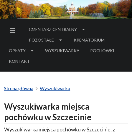
CMENTARZ CENTRALNY
MENU BOCZNE
POZOSTAŁE
KREMATORIUM
OPŁATY
WYSZUKIWARKA
POCHÓWKI
- LINK DO SERWIS
KONTAKT
Strona główna
Wyszukiwarka
Wyszukiwarka miejsca
pochówku w Szczecinie
Wyszukiwarka miejsca pochówku w Szczecinie, z