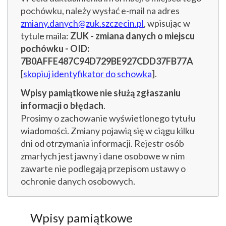
pochówku, należy wysłać e-mail na adres
zmiany.danych@zuk.szczecin.pl
, wpisując w
tytule maila:
ZUK - zmiana danych o miejscu
pochówku - OID:
7B0AFFE487C94D729BE927CDD37FB77A
[
skopiuj identyfikator do schowka
].
Wpisy pamiątkowe nie służą zgłaszaniu
informacji o błędach
.
Prosimy o zachowanie wyświetlonego tytułu
wiadomości. Zmiany pojawią się w ciągu kilku
dni od otrzymania informacji. Rejestr osób
zmarłych jest jawny i dane osobowe w nim
zawarte nie podlegają przepisom ustawy o
ochronie danych osobowych.
Wpisy pamiątkowe