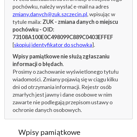
pochówku, należy wysłać e-mail na adres
zmiany.danych@zuk.szczecin.pl
, wpisując w
tytule maila:
ZUK - zmiana danych o miejscu
pochówku - OID:
73108A100E0C498099C889C0403EFFEF
[
skopiuj identyfikator do schowka
].
Wpisy pamiątkowe nie służą zgłaszaniu
informacji o błędach
.
Prosimy o zachowanie wyświetlonego tytułu
wiadomości. Zmiany pojawią się w ciągu kilku
dni od otrzymania informacji. Rejestr osób
zmarłych jest jawny i dane osobowe w nim
zawarte nie podlegają przepisom ustawy o
ochronie danych osobowych.
Wpisy pamiątkowe