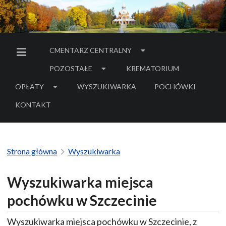
CMENTARZ CENTRALNY
MENU BOCZNE
POZOSTAŁE
KREMATORIUM
OPŁATY
WYSZUKIWARKA
POCHÓWKI
- LINK DO SERWIS
KONTAKT
Strona główna
Wyszukiwarka
Wyszukiwarka miejsca
pochówku w Szczecinie
Wyszukiwarka miejsca pochówku w Szczecinie, z