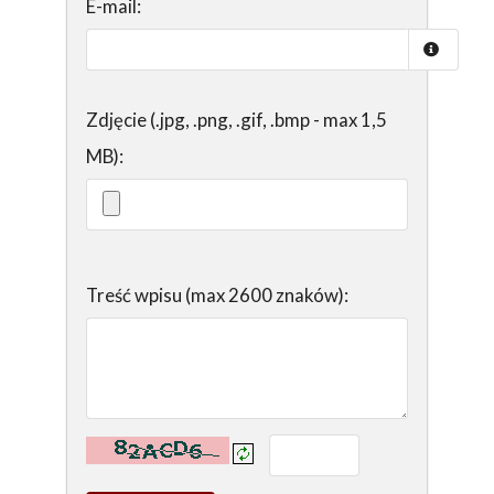
E-mail:
Zdjęcie (.jpg, .png, .gif, .bmp - max 1,5
MB):
Treść wpisu (max 2600 znaków):
Kontrola - wprowadź tekst z obrazka: