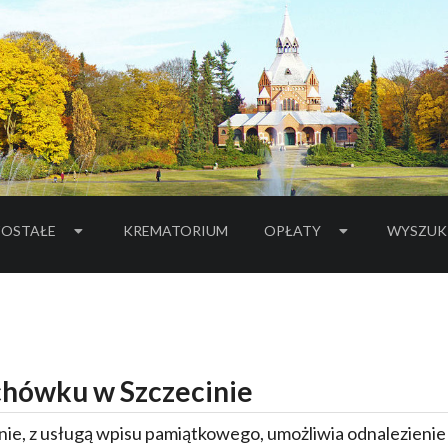
OSTAŁE
KREMATORIUM
OPŁATY
WYSZUK
hówku w Szczecinie
ie, z usługą wpisu pamiątkowego, umożliwia odnalezieni