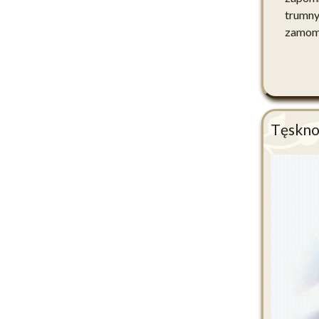
trumny
zamomn
Tęskno