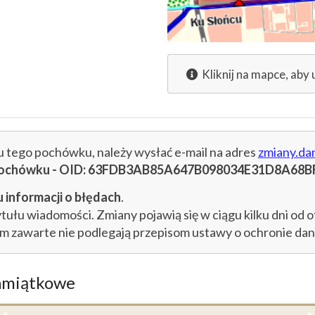
Kliknij na mapce, aby 
cu tego pochówku, należy wysłać e-mail na adres
zmiany.da
u pochówku - OID: 63FDB3AB85A647B098034E31D8A68B
 informacji o błędach
.
łu wiadomości. Zmiany pojawią się w ciągu kilku dni od o
im zawarte nie podlegają przepisom ustawy o ochronie d
amiątkowe