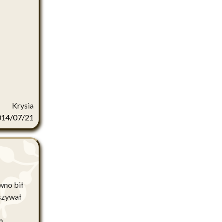
Krysia
014/07/21
wno bił
eszywał
m