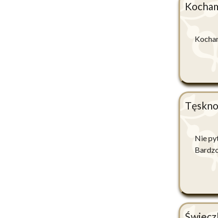
Kocham 
Kocham
Tęskno
Nie py
Bardzo
Świecz