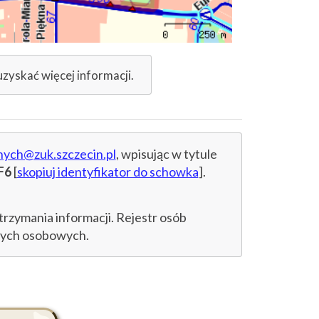
uzyskać więcej informacji.
nych@zuk.szczecin.pl
, wpisując w tytule
F6
[
skopiuj identyfikator do schowka
].
trzymania informacji. Rejestr osób
anych osobowych.