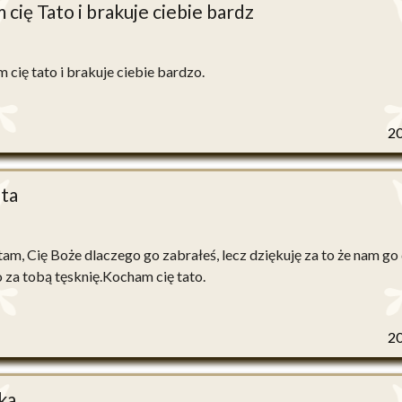
cię Tato i brakuje ciebie bardz
 cię tato i brakuje ciebie bardzo.
2
ta
tam, Cię Boże dlaczego go zabrałeś, lecz dziękuję za to że nam go 
 za tobą tęsknię.Kocham cię tato.
2
ka