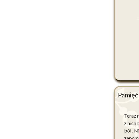
Pamięć
Teraz 
z nich
ból . 
zapomn