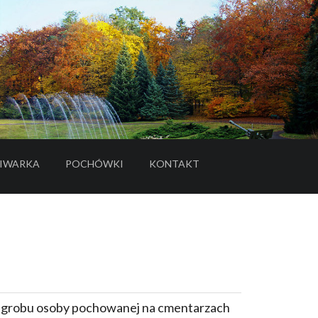
IWARKA
POCHÓWKI
KONTAKT
- LINK DO SERWISU ZEWNĘTRZNEGO
e grobu osoby pochowanej na cmentarzach