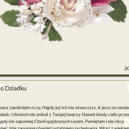
2
 o Dziadku
masz zamknięte oczy, Nigdy już ich nie otworzysz. A jeszcze nieda
 blask; Uśmiech nie znikał z Twojej twarzy. Nawet kiedy ciało prz
Nigdy nie zapomnę Chwil spędzonych razem. Pamiętam i nie chcę
ieć. Nie zapomnę również ostatniego pożegnania. Wraz z wiekie