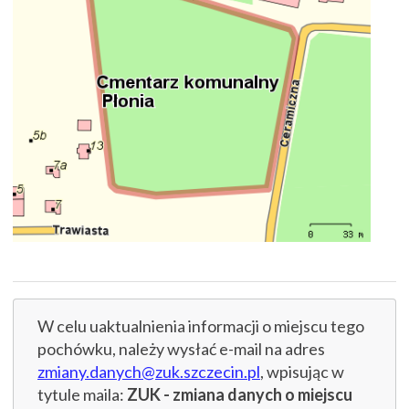
W celu uaktualnienia informacji o miejscu tego
pochówku, należy wysłać e-mail na adres
zmiany.danych@zuk.szczecin.pl
, wpisując w
tytule maila:
ZUK - zmiana danych o miejscu