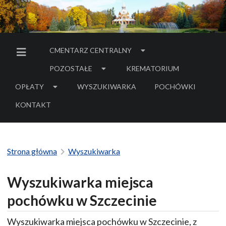
CMENTARZ CENTRALNY
MENU BOCZNE
POZOSTAŁE
KREMATORIUM
OPŁATY
WYSZUKIWARKA
POCHÓWKI
- LINK DO SERWIS
KONTAKT
Strona główna
Wyszukiwarka
Wyszukiwarka miejsca
pochówku w Szczecinie
Wyszukiwarka miejsca pochówku w Szczecinie, z