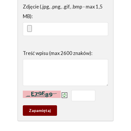
Zdjęcie (.jpg, .png, .gif, .bmp - max 1,5
MB):
Treść wpisu (max 2600 znaków):
Kontrola - wprowadź tekst z obrazka:
Zapamietaj
wpis
pamiątkowy