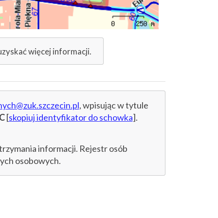
uzyskać więcej informacji.
nych@zuk.szczecin.pl
, wpisując w tytule
8C
[
skopiuj identyfikator do schowka
].
trzymania informacji. Rejestr osób
anych osobowych.