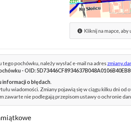
Kliknij na mapce, aby 
cu tego pochówku, należy wysłać e-mail na adres
zmiany.da
u pochówku - OID: 5D73446CF8934637B048A0106B40EB
 informacji o błędach
.
łu wiadomości. Zmiany pojawią się w ciągu kilku dni od o
im zawarte nie podlegają przepisom ustawy o ochronie d
amiątkowe