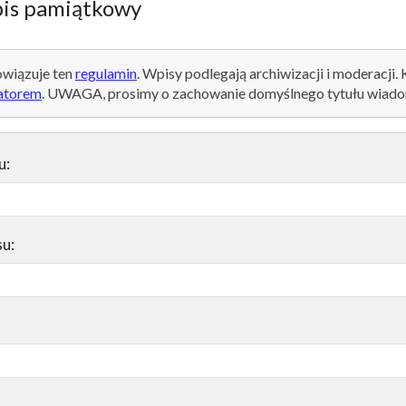
is pamiątkowy
wiązuje ten
regulamin
. Wpisy podlegają archiwizacji i moderacji.
atorem
. UWAGA, prosimy o zachowanie domyślnego tytułu wiado
u:
su: