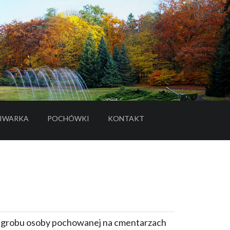
IWARKA
POCHÓWKI
KONTAKT
- LINK DO SERWISU ZEWNĘTRZNEGO
e grobu osoby pochowanej na cmentarzach