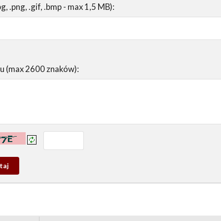
pg, .png, .gif, .bmp - max 1,5 MB):
su (max 2600 znaków):
prowadź tekst z obrazka:
j
wy