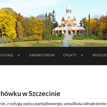
OSTAŁE
KREMATORIUM
OPŁATY
WYSZUK
hówku w Szczecinie
ie, z usługą wpisu pamiątkowego, umożliwia odnalezieni