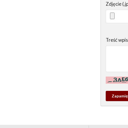
Zdjęcie (.j
Treść wpi
Kontrola - w
Zapamieta
wpis
pamiątko