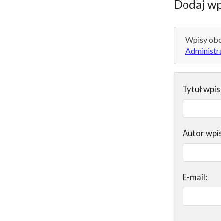
Dodaj wp
Wpisy obo
Administr
Tytuł wpis
Autor wpi
E-mail: