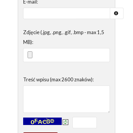
E-mail:
Zdjęcie (.jpg, .png, .gif, .bmp - max 1,5
MB):
Treść wpisu (max 2600 znaków):
Kontrola - wprowadź tekst z obrazka: