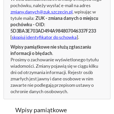
pochówku, należy wysłać e-mail na adres
zmiany.danych@zuk.szczecin.pl
, wpisując w
tytule maila:
ZUK - zmiana danych o miejscu
pochówku - OID:
5D3BA3E703AD494A984807046337F233
[
skopiuj identyfikator do schowka
].
Wpisy pamiątkowe nie służą zgłaszaniu
informacji o błędach
.
Prosimy o zachowanie wyświetlonego tytułu
wiadomości. Zmiany pojawią się w ciągu kilku
dni od otrzymania informacji. Rejestr osób
zmarłych jest jawny i dane osobowe w nim
zawarte nie podlegają przepisom ustawy o
ochronie danych osobowych.
Wpisy pamiątkowe