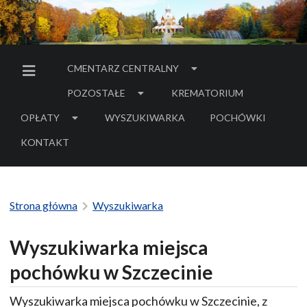
CMENTARZ CENTRALNY
MENU BOCZNE
POZOSTAŁE
KREMATORIUM
OPŁATY
WYSZUKIWARKA
POCHÓWKI
- LINK DO SERWIS
KONTAKT
Strona główna
Wyszukiwarka
Wyszukiwarka miejsca
pochówku w Szczecinie
Wyszukiwarka miejsca pochówku w Szczecinie, z