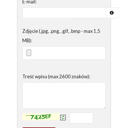
E-mail:
Zdjęcie (.jpg, .png, .gif, .bmp - max 1,5
MB):
Treść wpisu (max 2600 znaków):
Kontrola - wprowadź tekst z obrazka: