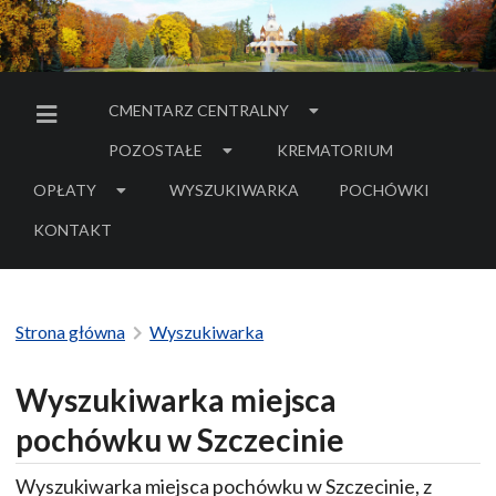
CMENTARZ CENTRALNY
MENU BOCZNE
POZOSTAŁE
KREMATORIUM
OPŁATY
WYSZUKIWARKA
POCHÓWKI
- LINK DO SERWIS
KONTAKT
Strona główna
Wyszukiwarka
Wyszukiwarka miejsca
pochówku w Szczecinie
Wyszukiwarka miejsca pochówku w Szczecinie, z