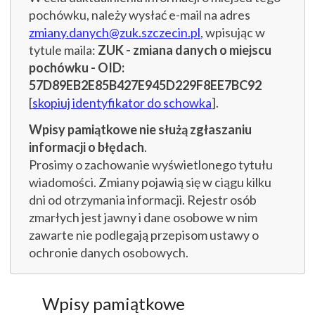
pochówku, należy wysłać e-mail na adres
zmiany.danych@zuk.szczecin.pl
, wpisując w
tytule maila:
ZUK - zmiana danych o miejscu
pochówku - OID:
57D89EB2E85B427E945D229F8EE7BC92
[
skopiuj identyfikator do schowka
].
Wpisy pamiątkowe nie służą zgłaszaniu
informacji o błędach
.
Prosimy o zachowanie wyświetlonego tytułu
wiadomości. Zmiany pojawią się w ciągu kilku
dni od otrzymania informacji. Rejestr osób
zmarłych jest jawny i dane osobowe w nim
zawarte nie podlegają przepisom ustawy o
ochronie danych osobowych.
Wpisy pamiątkowe