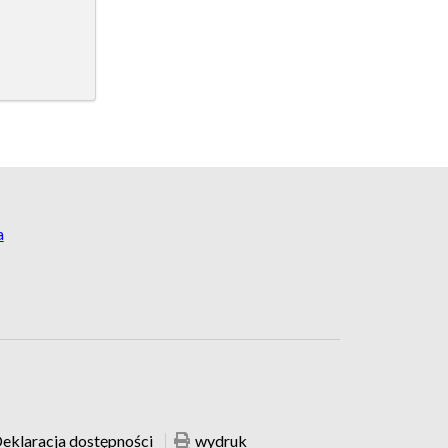
a
eklaracja dostępności
wydruk