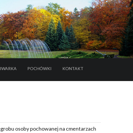
IWARKA
POCHÓWKI
KONTAKT
- LINK DO SERWISU ZEWNĘTRZNEGO
e grobu osoby pochowanej na cmentarzach