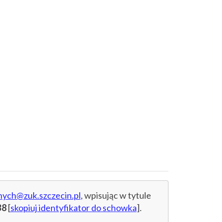
nych@zuk.szczecin.pl
, wpisując w tytule
B8
[
skopiuj identyfikator do schowka
].