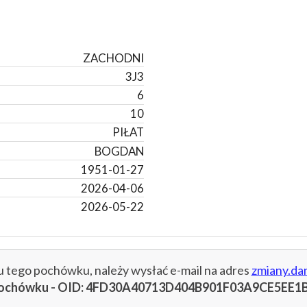
ZACHODNI
3J3
6
10
PIŁAT
BOGDAN
1951-01-27
2026-04-06
2026-05-22
cu tego pochówku, należy wysłać e-mail na adres
zmiany.da
u pochówku - OID: 4FD30A40713D404B901F03A9CE5EE1