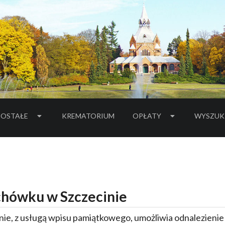
OSTAŁE
KREMATORIUM
OPŁATY
WYSZUK
hówku w Szczecinie
ie, z usługą wpisu pamiątkowego, umożliwia odnalezieni