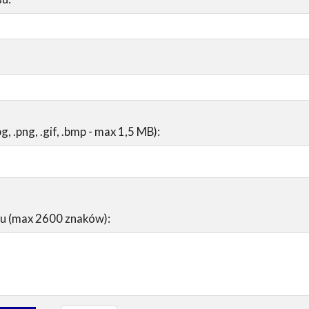
pg, .png, .gif, .bmp - max 1,5 MB):
su (max 2600 znaków):