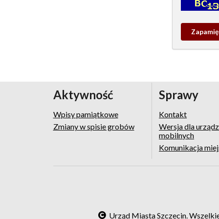
Kontrola - w
Zapamieta
wpis
pamiątko
Aktywność
Sprawy
Wpisy pamiątkowe
Kontakt
Zmiany w spisie grobów
Wersja dla urząd
mobilnych
Komunikacja mie
Urząd Miasta Szczecin. Wszelki