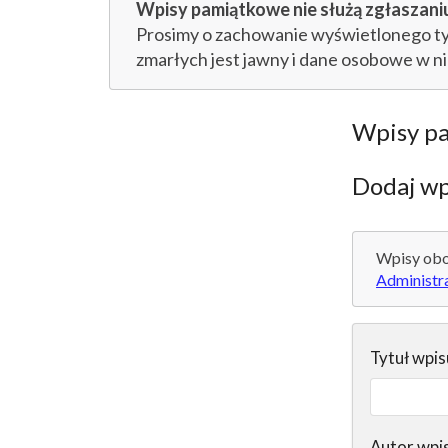
Wpisy pamiątkowe nie służą zgłaszaniu
Prosimy o zachowanie wyświetlonego tytu
zmarłych jest jawny i dane osobowe w n
Wpisy p
Dodaj wp
Wpisy obo
Administr
Tytuł wpis
Autor wpi