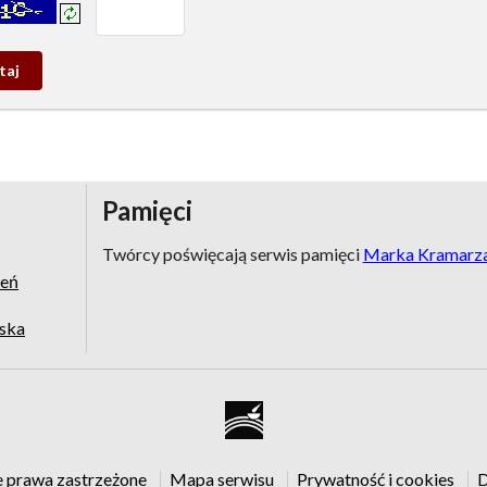
prowadź tekst z obrazka:
j
wy
Pamięci
Twórcy poświęcają serwis pamięci
Marka Kramarz
zeń
jska
e prawa zastrzeżone
Mapa serwisu
Prywatność i cookies
D