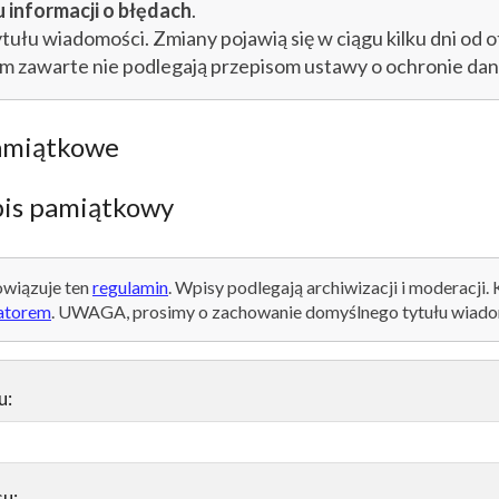
 informacji o błędach
.
łu wiadomości. Zmiany pojawią się w ciągu kilku dni od o
im zawarte nie podlegają przepisom ustawy o ochronie d
amiątkowe
is pamiątkowy
wiązuje ten
regulamin
. Wpisy podlegają archiwizacji i moderacji.
atorem
. UWAGA, prosimy o zachowanie domyślnego tytułu wiado
u:
su: