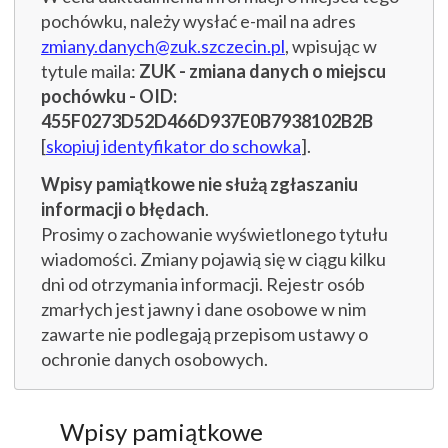
pochówku, należy wysłać e-mail na adres
zmiany.danych@zuk.szczecin.pl
, wpisując w
tytule maila:
ZUK - zmiana danych o miejscu
pochówku - OID:
455F0273D52D466D937E0B7938102B2B
[
skopiuj identyfikator do schowka
].
Wpisy pamiątkowe nie służą zgłaszaniu
informacji o błędach
.
Prosimy o zachowanie wyświetlonego tytułu
wiadomości. Zmiany pojawią się w ciągu kilku
dni od otrzymania informacji. Rejestr osób
zmarłych jest jawny i dane osobowe w nim
zawarte nie podlegają przepisom ustawy o
ochronie danych osobowych.
Wpisy pamiątkowe