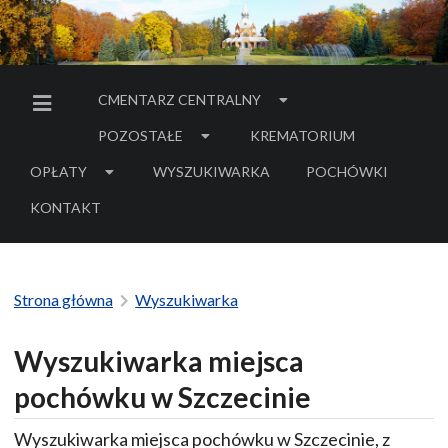
CMENTARZ CENTRALNY
MENU BOCZNE
POZOSTAŁE
KREMATORIUM
OPŁATY
WYSZUKIWARKA
POCHÓWKI
- LINK DO SERWIS
KONTAKT
Strona główna
Wyszukiwarka
Wyszukiwarka miejsca
pochówku w Szczecinie
Wyszukiwarka miejsca pochówku w Szczecinie, z