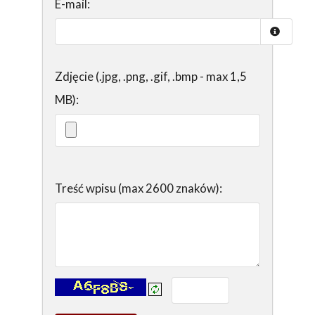
E-mail:
Zdjęcie (.jpg, .png, .gif, .bmp - max 1,5
MB):
Treść wpisu (max 2600 znaków):
Kontrola - wprowadź tekst z obrazka: