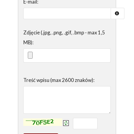
E-mail:
Zdjęcie (.jpg, .png, .gif, .bmp - max 1,5
MB):
Treść wpisu (max 2600 znaków):
Kontrola - wprowadź tekst z obrazka: