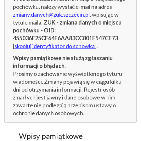
pochówku, należy wysłać e-mail na adres
zmiany.danych@zuk.szczecin.pl
, wpisując w
tytule maila:
ZUK - zmiana danych o miejscu
pochówku - OID:
455036E25CF64F6AA83CC801E547CF73
[
skopiuj identyfikator do schowka
].
Wpisy pamiątkowe nie służą zgłaszaniu
informacji o błędach
.
Prosimy o zachowanie wyświetlonego tytułu
wiadomości. Zmiany pojawią się w ciągu kilku
dni od otrzymania informacji. Rejestr osób
zmarłych jest jawny i dane osobowe w nim
zawarte nie podlegają przepisom ustawy o
ochronie danych osobowych.
Wpisy pamiątkowe