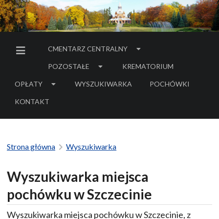
CMENTARZ CENTRALNY
MENU BOCZNE
POZOSTAŁE
KREMATORIUM
OPŁATY
WYSZUKIWARKA
POCHÓWKI
- LINK DO SERWIS
KONTAKT
Strona główna
Wyszukiwarka
Wyszukiwarka miejsca
pochówku w Szczecinie
Wyszukiwarka miejsca pochówku w Szczecinie, z