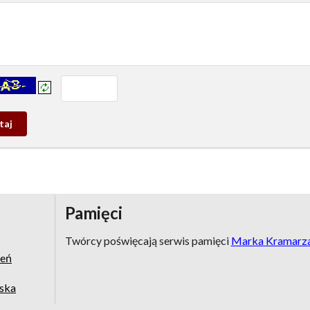
prowadź tekst z obrazka:
j
wy
Pamięci
Twórcy poświęcają serwis pamięci
Marka Kramarz
zeń
jska