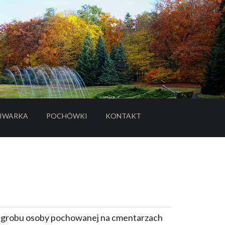
IWARKA
POCHÓWKI
KONTAKT
- LINK DO SERWISU ZEWNĘTRZNEGO
e grobu osoby pochowanej na cmentarzach