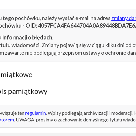
cu tego pochówku, należy wysłać e-mail na adres
zmiany.da
u pochówku - OID: 4057FCA4FA644704A0A89448BDA7E
 informacji o błędach
.
łu wiadomości. Zmiany pojawią się w ciągu kilku dni od o
im zawarte nie podlegają przepisom ustawy o ochronie d
amiątkowe
is pamiątkowy
wiązuje ten
regulamin
. Wpisy podlegają archiwizacji i moderacji.
atorem
. UWAGA, prosimy o zachowanie domyślnego tytułu wiado