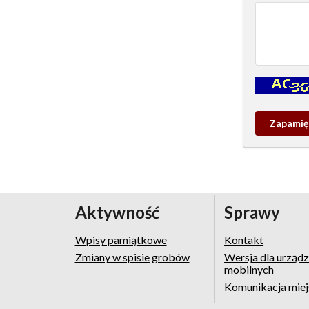
Kontrola - w
Zapamieta
wpis
pamiątko
Aktywność
Sprawy
Wpisy pamiątkowe
Kontakt
Zmiany w spisie grobów
Wersja dla urząd
mobilnych
Komunikacja mie