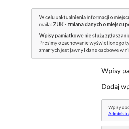
W celu uaktualnienia informacji o miejs
maila:
ZUK - zmiana danych o miejsc
Wpisy pamiątkowe nie służą zgłaszaniu
Prosimy o zachowanie wyświetlonego tytu
zmarłych jest jawny i dane osobowe w n
Wpisy p
Dodaj wp
Wpisy obo
Administr