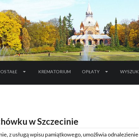
OSTAŁE
KREMATORIUM
OPŁATY
WYSZUK
hówku w Szczecinie
ie, z usługą wpisu pamiątkowego, umożliwia odnalezieni