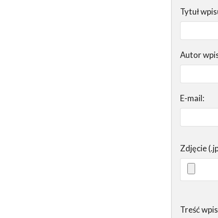
Tytuł wpis
Autor wpi
E-mail:
Zdjęcie (.j
Treść wpi