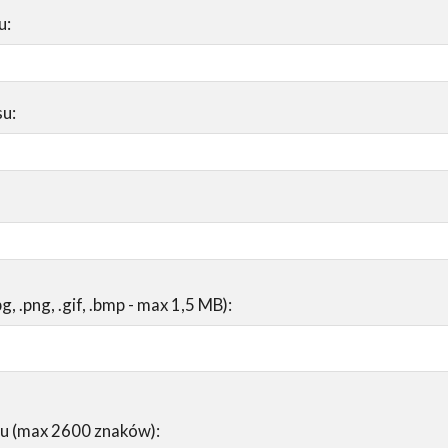
u:
su:
pg, .png, .gif, .bmp - max 1,5 MB):
su (max 2600 znaków):