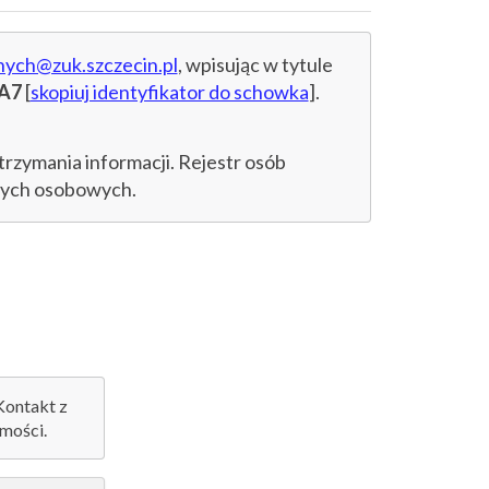
nych@zuk.szczecin.pl
, wpisując w tytule
6A7
[
skopiuj identyfikator do schowka
].
trzymania informacji. Rejestr osób
anych osobowych.
 Kontakt z
mości.