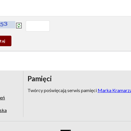
prowadź tekst z obrazka:
j
wy
Pamięci
Twórcy poświęcają serwis pamięci
Marka Kramarz
zeń
jska