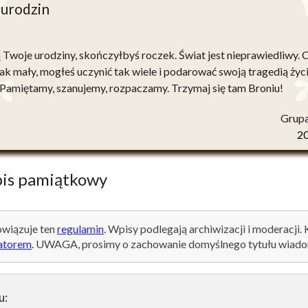
 urodzin
ą Twoje urodziny, skończyłbyś roczek. Świat jest nieprawiedliwy. 
tak mały, mogłeś uczynić tak wiele i podarować swoją tragedią życ
 Pamiętamy, szanujemy, rozpaczamy. Trzymaj się tam Broniu!
Grupa
2
is pamiątkowy
wiązuje ten
regulamin
. Wpisy podlegają archiwizacji i moderacji.
atorem
. UWAGA, prosimy o zachowanie domyślnego tytułu wiado
u: