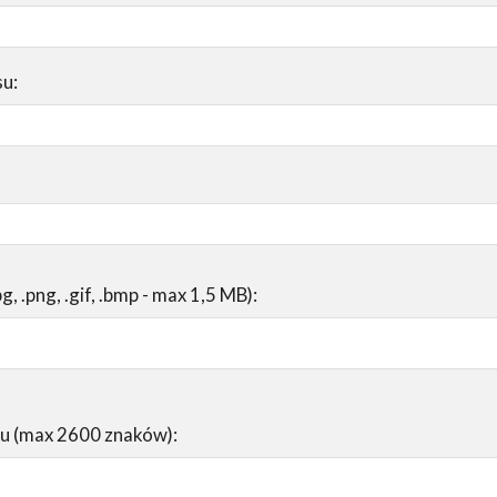
su:
pg, .png, .gif, .bmp - max 1,5 MB):
su (max 2600 znaków):