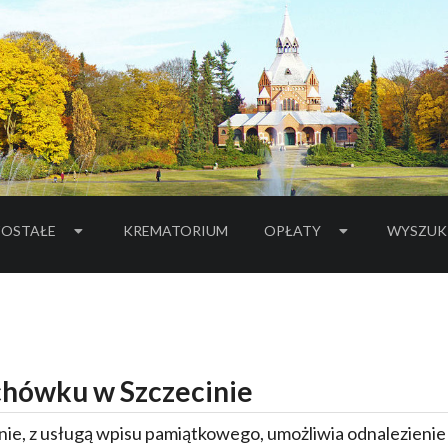
OSTAŁE
KREMATORIUM
OPŁATY
WYSZUK
hówku w Szczecinie
ie, z usługą wpisu pamiątkowego, umożliwia odnalezieni