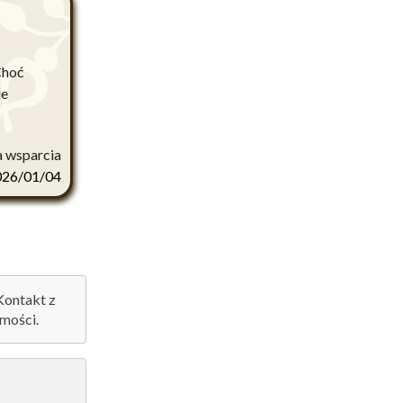
Choć
ie
 wsparcia
026/01/04
 Kontakt z
mości.