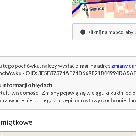
Kliknij na mapce, aby 
cu tego pochówku, należy wysłać e-mail na adres
zmiany.da
u pochówku - OID: 3F5E87374AF74D669821844994DA5A
 informacji o błędach
.
łu wiadomości. Zmiany pojawią się w ciągu kilku dni od o
im zawarte nie podlegają przepisom ustawy o ochronie d
amiątkowe