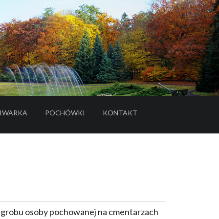
IWARKA
POCHÓWKI
KONTAKT
- LINK DO SERWISU ZEWNĘTRZNEGO
e grobu osoby pochowanej na cmentarzach