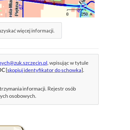
uzyskać więcej informacji.
nych@zuk.szczecin.pl
, wpisując w tytule
DC
[
skopiuj identyfikator do schowka
].
trzymania informacji. Rejestr osób
anych osobowych.