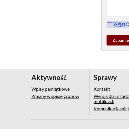
Kontrola - w
Zapamieta
wpis
pamiątko
Aktywność
Sprawy
Wpisy pamiątkowe
Kontakt
Zmiany w spisie grobów
Wersja dla urząd
mobilnych
Komunikacja mie