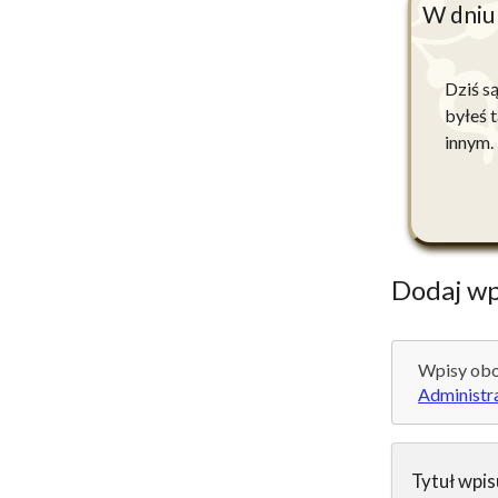
W dniu
Dziś s
byłeś 
innym.
Dodaj wp
Wpisy obo
Administr
Tytuł wpis