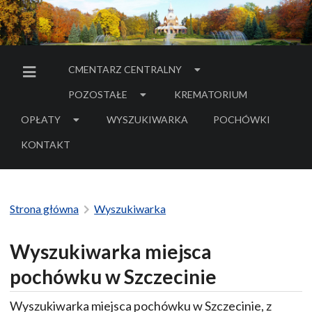
CMENTARZ CENTRALNY
MENU BOCZNE
POZOSTAŁE
KREMATORIUM
OPŁATY
WYSZUKIWARKA
POCHÓWKI
- LINK DO SERWIS
KONTAKT
Strona główna
Wyszukiwarka
Wyszukiwarka miejsca
pochówku w Szczecinie
Wyszukiwarka miejsca pochówku w Szczecinie, z