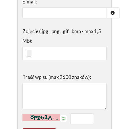
E-mail:
Zdjęcie (.jpg, .png, .gif, .bmp - max 1,5
MB):
Treść wpisu (max 2600 znaków):
Kontrola - wprowadź tekst z obrazka: