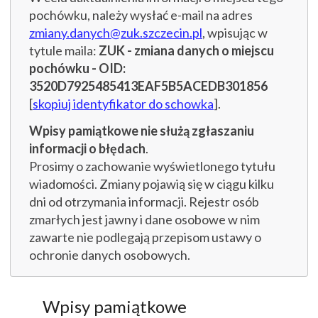
pochówku, należy wysłać e-mail na adres
zmiany.danych@zuk.szczecin.pl
, wpisując w
tytule maila:
ZUK - zmiana danych o miejscu
pochówku - OID:
3520D7925485413EAF5B5ACEDB301856
[
skopiuj identyfikator do schowka
].
Wpisy pamiątkowe nie służą zgłaszaniu
informacji o błędach
.
Prosimy o zachowanie wyświetlonego tytułu
wiadomości. Zmiany pojawią się w ciągu kilku
dni od otrzymania informacji. Rejestr osób
zmarłych jest jawny i dane osobowe w nim
zawarte nie podlegają przepisom ustawy o
ochronie danych osobowych.
Wpisy pamiątkowe