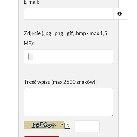
E-mail:
Zdjęcie (.jpg, .png, .gif, .bmp - max 1,5
MB):
Treść wpisu (max 2600 znaków):
Kontrola - wprowadź tekst z obrazka: