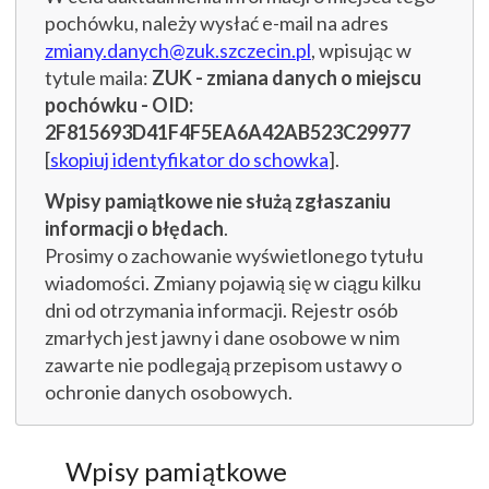
pochówku, należy wysłać e-mail na adres
zmiany.danych@zuk.szczecin.pl
, wpisując w
tytule maila:
ZUK - zmiana danych o miejscu
pochówku - OID:
2F815693D41F4F5EA6A42AB523C29977
[
skopiuj identyfikator do schowka
].
Wpisy pamiątkowe nie służą zgłaszaniu
informacji o błędach
.
Prosimy o zachowanie wyświetlonego tytułu
wiadomości. Zmiany pojawią się w ciągu kilku
dni od otrzymania informacji. Rejestr osób
zmarłych jest jawny i dane osobowe w nim
zawarte nie podlegają przepisom ustawy o
ochronie danych osobowych.
Wpisy pamiątkowe