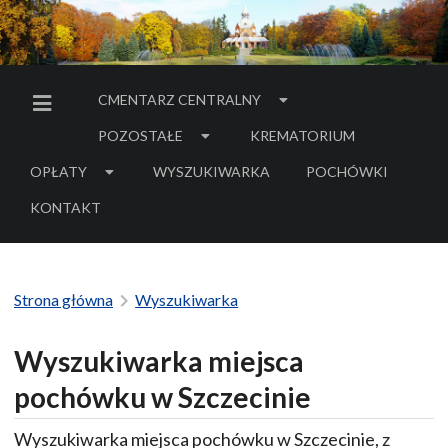
CMENTARZ CENTRALNY
MENU BOCZNE
POZOSTAŁE
KREMATORIUM
OPŁATY
WYSZUKIWARKA
POCHÓWKI
- LINK DO SERWIS
KONTAKT
Strona główna
Wyszukiwarka
Wyszukiwarka miejsca
pochówku w Szczecinie
Wyszukiwarka miejsca pochówku w Szczecinie, z