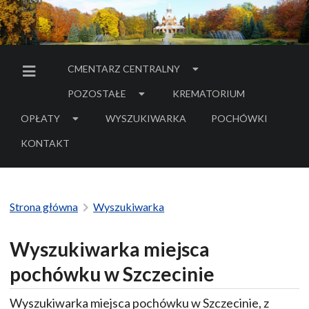
CMENTARZ CENTRALNY
MENU BOCZNE
POZOSTAŁE
KREMATORIUM
OPŁATY
WYSZUKIWARKA
POCHÓWKI
- LINK DO SERWIS
KONTAKT
Strona główna
Wyszukiwarka
Wyszukiwarka miejsca
pochówku w Szczecinie
Wyszukiwarka miejsca pochówku w Szczecinie, z