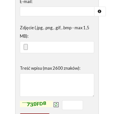
E-mail:
Zdjęcie (.jpg, .png, .gif, .bmp - max 1,5
MB):
Treść wpisu (max 2600 znaków):
Kontrola - wprowadź tekst z obrazka: