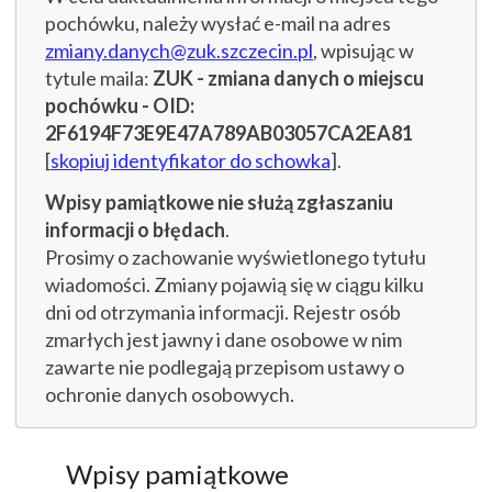
pochówku, należy wysłać e-mail na adres
zmiany.danych@zuk.szczecin.pl
, wpisując w
tytule maila:
ZUK - zmiana danych o miejscu
pochówku - OID:
2F6194F73E9E47A789AB03057CA2EA81
[
skopiuj identyfikator do schowka
].
Wpisy pamiątkowe nie służą zgłaszaniu
informacji o błędach
.
Prosimy o zachowanie wyświetlonego tytułu
wiadomości. Zmiany pojawią się w ciągu kilku
dni od otrzymania informacji. Rejestr osób
zmarłych jest jawny i dane osobowe w nim
zawarte nie podlegają przepisom ustawy o
ochronie danych osobowych.
Wpisy pamiątkowe