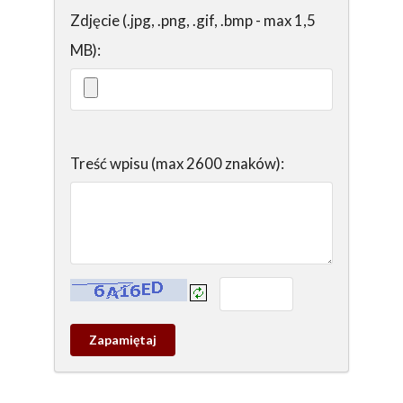
Zdjęcie (.jpg, .png, .gif, .bmp - max 1,5
MB):
Treść wpisu (max 2600 znaków):
Kontrola - wprowadź tekst z obrazka:
Zapamietaj
wpis
pamiątkowy