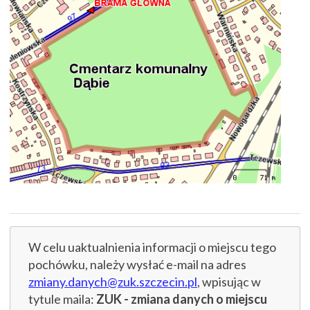
W celu uaktualnienia informacji o miejscu tego
pochówku, należy wysłać e-mail na adres
zmiany.danych@zuk.szczecin.pl
, wpisując w
tytule maila:
ZUK - zmiana danych o miejscu