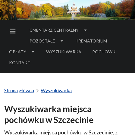
CMENTARZ CENTRALNY
MENU BOCZNE
POZOSTAŁE
KREMATORIUM
OPŁATY
WYSZUKIWARKA
POCHÓWKI
- LINK DO SERWIS
KONTAKT
Strona główna
Wyszukiwarka
Wyszukiwarka miejsca
pochówku w Szczecinie
Wyszukiwarka miejsca pochówku w Szczecinie, z