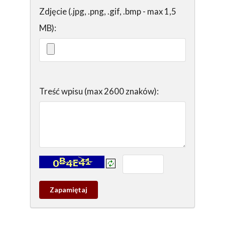
Zdjęcie (.jpg, .png, .gif, .bmp - max 1,5
MB):
Treść wpisu (max 2600 znaków):
Kontrola - wprowadź tekst z obrazka:
Zapamietaj
wpis
pamiątkowy