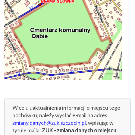
W celu uaktualnienia informacji o miejscu tego
pochówku, należy wysłać e-mail na adres
zmiany.danych@zuk.szczecin.pl
, wpisując w
tytule maila:
ZUK - zmiana danych o miejscu