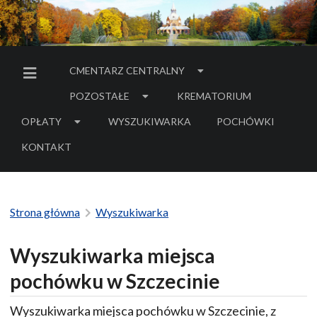
CMENTARZ CENTRALNY
MENU BOCZNE
POZOSTAŁE
KREMATORIUM
OPŁATY
WYSZUKIWARKA
POCHÓWKI
- LINK DO SERWIS
KONTAKT
Strona główna
Wyszukiwarka
Wyszukiwarka miejsca
pochówku w Szczecinie
Wyszukiwarka miejsca pochówku w Szczecinie, z