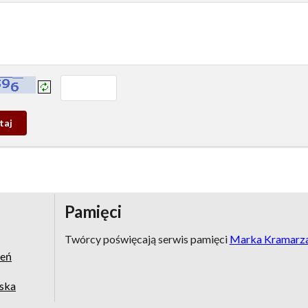
prowadź tekst z obrazka:
j
wy
Pamięci
Twórcy poświęcają serwis pamięci
Marka Kramarz
zeń
jska