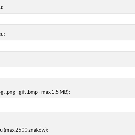
u:
su:
pg, .png, .gif, .bmp - max 1,5 MB):
su (max 2600 znaków):