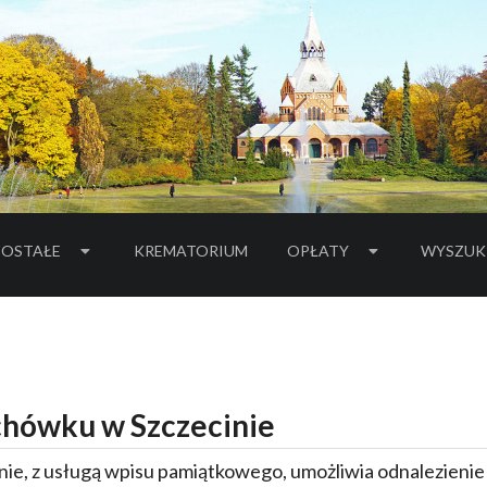
OSTAŁE
KREMATORIUM
OPŁATY
WYSZUK
hówku w Szczecinie
ie, z usługą wpisu pamiątkowego, umożliwia odnalezieni