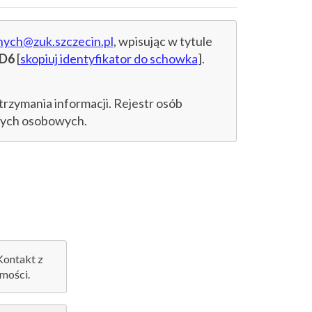
nych@zuk.szczecin.pl
, wpisując w tytule
8D6
[
skopiuj identyfikator do schowka
].
trzymania informacji. Rejestr osób
anych osobowych.
 Kontakt z
mości.