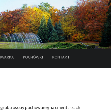
IWARKA
POCHÓWKI
KONTAKT
- LINK DO SERWISU ZEWNĘTRZNEGO
e grobu osoby pochowanej na cmentarzach