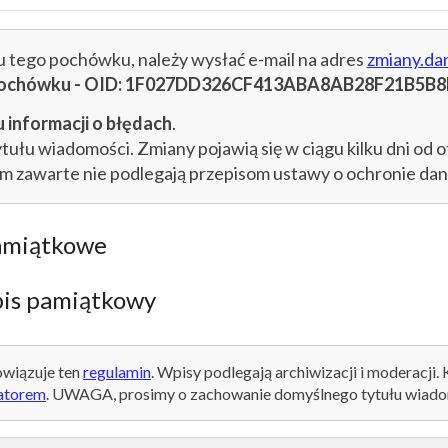
cu tego pochówku, należy wysłać e-mail na adres
zmiany.da
u pochówku - OID: 1F027DD326CF413ABA8AB28F21B5B
 informacji o błędach
.
łu wiadomości. Zmiany pojawią się w ciągu kilku dni od o
im zawarte nie podlegają przepisom ustawy o ochronie d
amiątkowe
is pamiątkowy
wiązuje ten
regulamin
. Wpisy podlegają archiwizacji i moderacji.
atorem
. UWAGA, prosimy o zachowanie domyślnego tytułu wiado