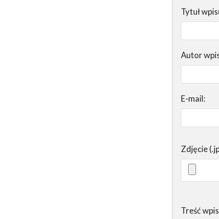
Tytuł wpis
Autor wpi
E-mail:
Zdjęcie (.j
Treść wpi