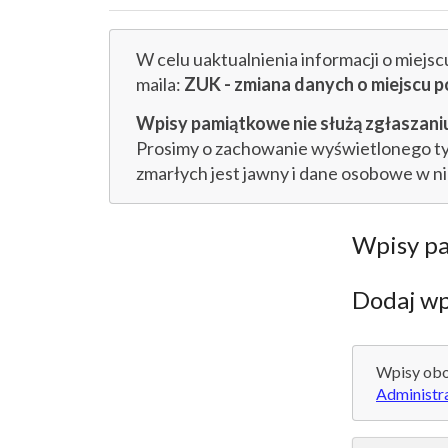
W celu uaktualnienia informacji o miejs
maila:
ZUK - zmiana danych o miejsc
Wpisy pamiątkowe nie służą zgłaszaniu
Prosimy o zachowanie wyświetlonego tytu
zmarłych jest jawny i dane osobowe w n
Wpisy p
Dodaj wp
Wpisy obo
Administr