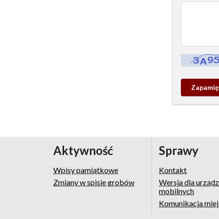
Kontrola - w
Zapamieta
wpis
pamiątko
Aktywność
Sprawy
Wpisy pamiątkowe
Kontakt
Zmiany w spisie grobów
Wersja dla urząd
mobilnych
Komunikacja mie