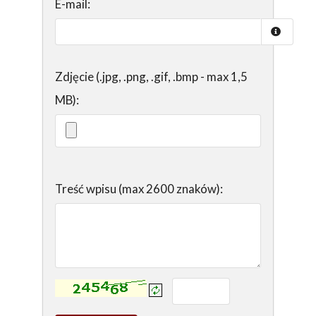
E-mail:
Zdjęcie (.jpg, .png, .gif, .bmp - max 1,5
MB):
Treść wpisu (max 2600 znaków):
Kontrola - wprowadź tekst z obrazka: