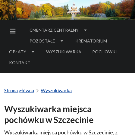
CMENTARZ CENTRALNY
MENU BOCZNE
POZOSTAŁE
KREMATORIUM
OPŁATY
WYSZUKIWARKA
POCHÓWKI
- LINK DO SERWIS
KONTAKT
Strona główna
Wyszukiwarka
Wyszukiwarka miejsca
pochówku w Szczecinie
Wyszukiwarka miejsca pochówku w Szczecinie, z