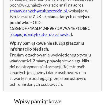
pochówku, należy wysłać e-mail na adres
zmiany.danych@zuk.szczecin.pl
, wpisując w
tytule maila:
ZUK - zmiana danych o miejscu
pochówku - OID:
158EBDF74A5D424F9E7DA79A4E71D8EC
[
skopiuj identyfikator do schowka
].
Wpisy pamiątkowe nie służą zgłaszaniu
informacji o błędach
.
Prosimy o zachowanie wyświetlonego tytułu
wiadomości. Zmiany pojawią się w ciągu kilku
dni od otrzymania informacji. Rejestr osób
zmarłych jest jawny i dane osobowe w nim
zawarte nie podlegają przepisom ustawy o
ochronie danych osobowych.
Wpisy pamiątkowe