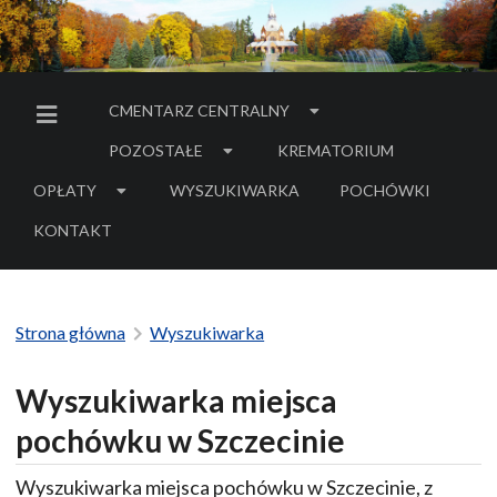
CMENTARZ CENTRALNY
MENU BOCZNE
POZOSTAŁE
KREMATORIUM
OPŁATY
WYSZUKIWARKA
POCHÓWKI
- LINK DO SERWIS
KONTAKT
Strona główna
Wyszukiwarka
Wyszukiwarka miejsca
pochówku w Szczecinie
Wyszukiwarka miejsca pochówku w Szczecinie, z