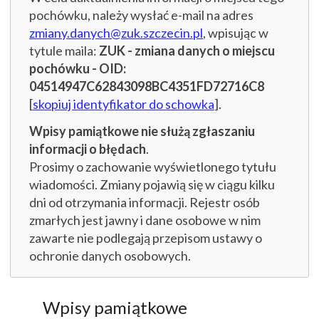
pochówku, należy wysłać e-mail na adres
zmiany.danych@zuk.szczecin.pl
, wpisując w
tytule maila:
ZUK - zmiana danych o miejscu
pochówku - OID:
04514947C62843098BC4351FD72716C8
[
skopiuj identyfikator do schowka
].
Wpisy pamiątkowe nie służą zgłaszaniu
informacji o błędach
.
Prosimy o zachowanie wyświetlonego tytułu
wiadomości. Zmiany pojawią się w ciągu kilku
dni od otrzymania informacji. Rejestr osób
zmarłych jest jawny i dane osobowe w nim
zawarte nie podlegają przepisom ustawy o
ochronie danych osobowych.
Wpisy pamiątkowe