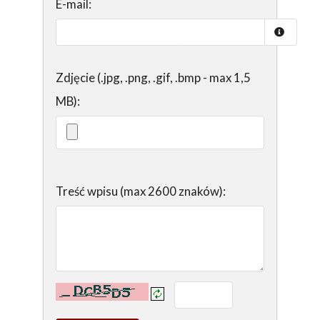
E-mail:
Zdjęcie (.jpg, .png, .gif, .bmp - max 1,5
MB):
Treść wpisu (max 2600 znaków):
Kontrola - wprowadź tekst z obrazka: